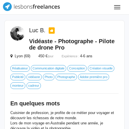
Toggle
navigat
Luc B.
Vidéaste - Photographe - Pilote
de drone Pro
Lyon (69) 450 €
4-6 ans
/jour
Expérience :
Réalisateur
Communication digitale
Conception
Création visuelle
Publicité
vidéaste
Photo
Photographe
Adobe première pro
monteur
cadreur
En quelques mots
Cuisinier de profession, je profite de ce métier pour voyager et
découvrir les richesses de notre monde.
Lors de mon voyage en Australie pendant une année, je
découvre la vidéo et la photographie.