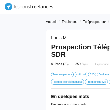
Accueil
Freelances
Téléprospecteur
Louis M.
Prospection Télé
SDR
Paris (75) 350 €
/jour
Expérience 
Téléprospecteur
cold call
B2B
Business
Prospection téléphonique
Prospection B2B
En quelques mots
Bienvenue sur mon profil !