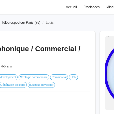
Accueil
Freelances
Miss
Téléprospecteur Paris (75)
Louis
phonique / Commercial /
4-6 ans
:
 development
Stratégie commerciale
Commercial
SDR
Génération de leads
business developer