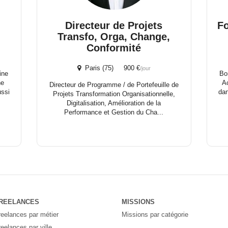
Directeur de Projets
F
Transfo, Orga, Change,
Conformité
Paris (75) 900 €
/jour
ine
Bo
ne
Ac
Directeur de Programme / de Portefeuille de
ussi
da
Projets Transformation Organisationnelle,
Digitalisation, Amélioration de la
Performance et Gestion du Cha...
REELANCES
MISSIONS
reelances par métier
Missions par catégorie
reelances par ville