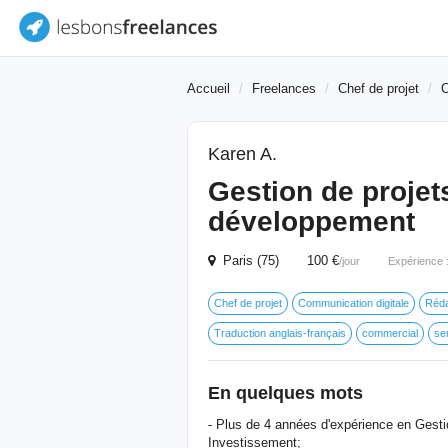
Accueil
Freelances
Chef de projet
C
Karen A.
Gestion de projet
développement
Paris (75) 100 €
/jour
Expérience 
Chef de projet
Communication digitale
Réda
Traduction anglais-français
commercial
ser
En quelques mots
- Plus de 4 années d'expérience en Gest
Investissement;