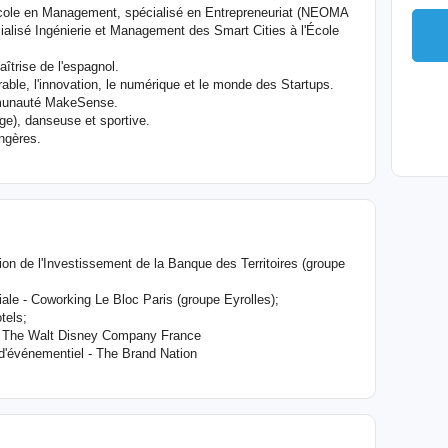
cole en Management, spécialisé en Entrepreneuriat (NEOMA
lisé Ingénierie et Management des Smart Cities à l'École
aîtrise de l'espagnol.
urable, l'innovation, le numérique et le monde des Startups.
munauté MakeSense.
ge), danseuse et sportive.
ngères.
tion de l'Investissement de la Banque des Territoires (groupe
le - Coworking Le Bloc Paris (groupe Eyrolles);
tels;
 - The Walt Disney Company France
d'événementiel - The Brand Nation