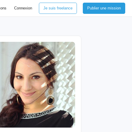
ions
Connexion
Je suis freelance
Publier une mission