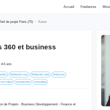
Accueil
Freelances
Miss
hef de projet Paris (75)
Karen
s 360 et business
4-6 ans
:
ction
Rédaction seo
Rédaction web
Relecture
vice client
prospection
consulting
ion de Projets - Business Développement - Finance et