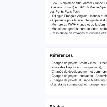
- BAC+5 diplômée d'un Master Grande É
Business School) et BAC+6 Master Spécia
des Ponts Paris Tech.
- Trilingue Français-Anglais-Libanais et m
- Appétence pour la ville intelligente et d
- Membre du WWF France et de la Com
- Musicienne (professeure de piano, solfè
- Passionnée de voyages et cultures étra
Références
- Chargée de projets Smart Cities - Direc
Caisse des Dépôts et Consignations);
- Chargée de développement et commercia
- Chargée de projets Innovation - AccorHo
- Chargée de projets et Trade Marketing
- Assistante commercial et management 
Etudes