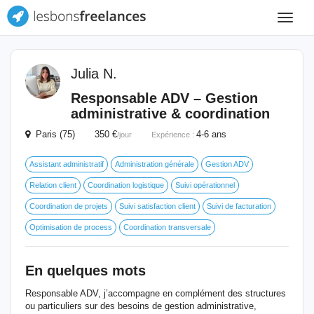
Toggle
navigat
Julia N.
Responsable ADV – Gestion
administrative & coordination
Paris (75) 350 €
4-6 ans
/jour
Expérience :
Assistant administratif
Administration générale
Gestion ADV
Relation client
Coordination logistique
Suivi opérationnel
Coordination de projets
Suivi satisfaction client
Suivi de facturation
Optimisation de process
Coordination transversale
En quelques mots
Responsable ADV, j’accompagne en complément des structures
ou particuliers sur des besoins de gestion administrative,