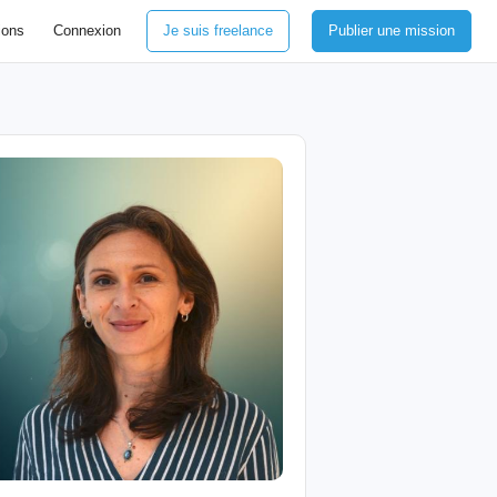
ions
Connexion
Je suis freelance
Publier une mission