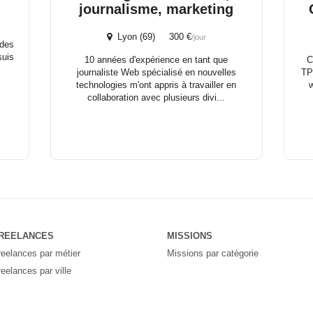
journalisme, marketing
Lyon (69) 300 €
/jour
 des
suis
10 années d'expérience en tant que
C
l
journaliste Web spécialisé en nouvelles
TP
technologies m'ont appris à travailler en
collaboration avec plusieurs divi...
REELANCES
MISSIONS
reelances par métier
Missions par catégorie
reelances par ville