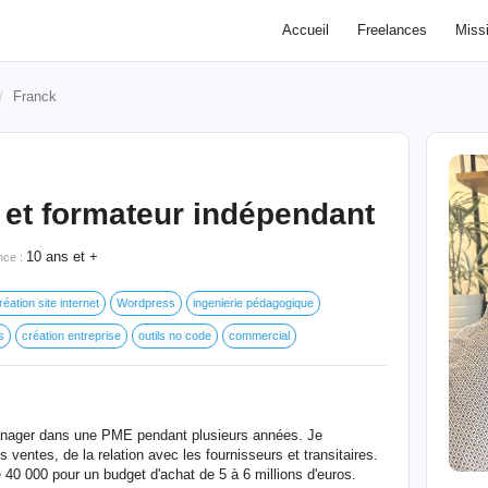
Accueil
Freelances
Miss
Franck
l et formateur indépendant
10 ans et +
nce :
réation site internet
Wordpress
ingenierie pédagogique
s
création entreprise
outils no code
commercial
anager dans une PME pendant plusieurs années. Je
ventes, de la relation avec les fournisseurs et transitaires.
 40 000 pour un budget d'achat de 5 à 6 millions d'euros.