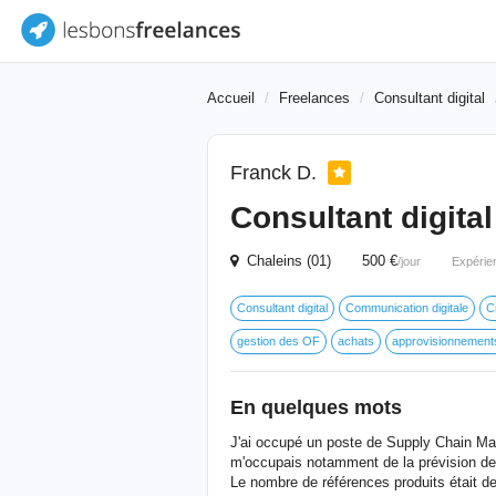
Accueil
Freelances
Consultant digital
Franck D.
Consultant digita
Chaleins (01) 500 €
/jour
Expérie
Consultant digital
Communication digitale
C
gestion des OF
achats
approvisionnement
En quelques mots
J'ai occupé un poste de Supply Chain M
m'occupais notamment de la prévision des 
Le nombre de références produits était de