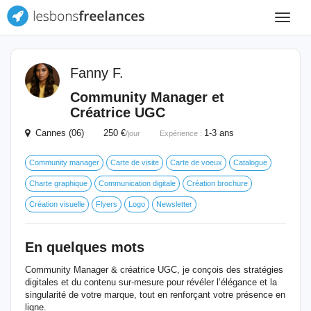
Toggle
navigat
Fanny F.
Community Manager et
Créatrice UGC
Cannes (06) 250 €
1-3 ans
/jour
Expérience :
Community manager
Carte de visite
Carte de voeux
Catalogue
Charte graphique
Communication digitale
Création brochure
Création visuelle
Flyers
Logo
Newsletter
En quelques mots
Community Manager & créatrice UGC, je conçois des stratégies
digitales et du contenu sur-mesure pour révéler l’élégance et la
singularité de votre marque, tout en renforçant votre présence en
ligne.