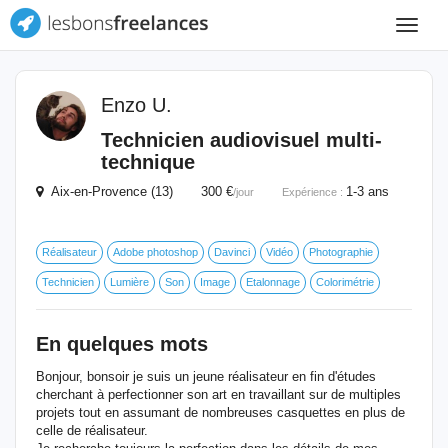
Toggle
navigat
Enzo U.
Technicien audiovisuel multi-
technique
Aix-en-Provence (13) 300 €
1-3 ans
/jour
Expérience :
Réalisateur
Adobe photoshop
Davinci
Vidéo
Photographie
Technicien
Lumière
Son
Image
Etalonnage
Colorimétrie
En quelques mots
Bonjour, bonsoir je suis un jeune réalisateur en fin d'études
cherchant à perfectionner son art en travaillant sur de multiples
projets tout en assumant de nombreuses casquettes en plus de
celle de réalisateur.