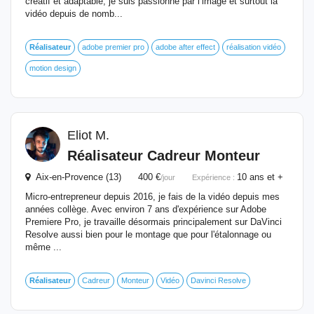
créatif et adaptable, je suis passionné par l’image et surtout la
vidéo depuis de nomb...
Réalisateur
adobe premier pro
adobe after effect
réalisation vidéo
motion design
Eliot M.
Réalisateur
Cadreur Monteur
Aix-en-Provence (13) 400 €
10 ans et +
/jour
Expérience :
Micro-entrepreneur depuis 2016, je fais de la vidéo depuis mes
années collège. Avec environ 7 ans d'expérience sur Adobe
Premiere Pro, je travaille désormais principalement sur DaVinci
Resolve aussi bien pour le montage que pour l'étalonnage ou
même ...
Réalisateur
Cadreur
Monteur
Vidéo
Davinci Resolve