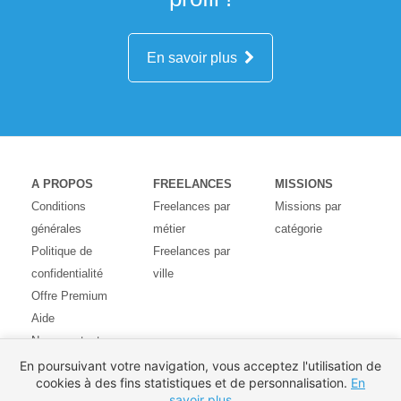
En savoir plus
A PROPOS
FREELANCES
MISSIONS
Conditions
Freelances par
Missions par
générales
métier
catégorie
Politique de
Freelances par
confidentialité
ville
Offre Premium
Aide
Nous contacter
Avis des
En poursuivant votre navigation, vous acceptez l'utilisation de
cookies à des fins statistiques et de personnalisation.
En
utilisateurs
savoir plus