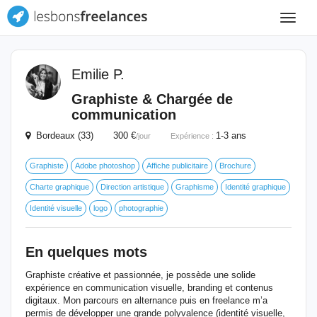
Toggle
navigat
Emilie P.
Graphiste & Chargée de
communication
Bordeaux (33) 300 €
1-3 ans
/jour
Expérience :
Graphiste
Adobe photoshop
Affiche publicitaire
Brochure
Charte graphique
Direction artistique
Graphisme
Identité graphique
Identité visuelle
logo
photographie
En quelques mots
Graphiste créative et passionnée, je possède une solide
expérience en communication visuelle, branding et contenus
digitaux. Mon parcours en alternance puis en freelance m’a
permis de développer une grande polyvalence (identité visuelle,