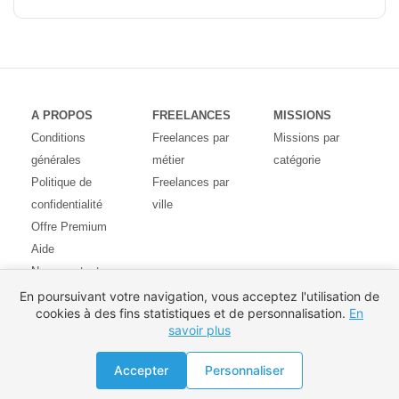
A PROPOS
FREELANCES
MISSIONS
Conditions
Freelances par
Missions par
générales
métier
catégorie
Politique de
Freelances par
confidentialité
ville
Offre Premium
Aide
Nous contacter
Avis des
En poursuivant votre navigation, vous acceptez l'utilisation de
cookies à des fins statistiques et de personnalisation.
En
utilisateurs
savoir plus
Partenaires
Pays
Proposer une mission
Accepter
Personnaliser