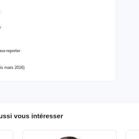
:
V
ur-reporter
puis mars 2016)
ussi vous intéresser