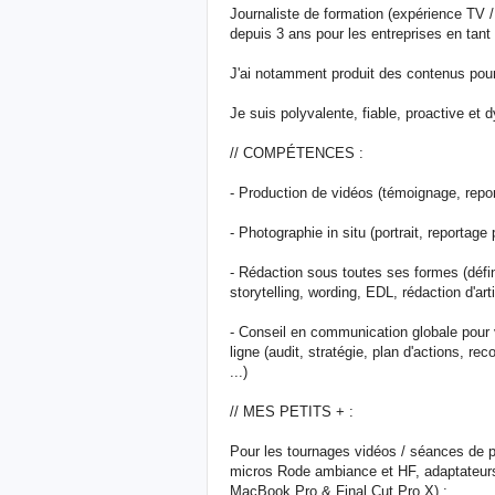
Journaliste de formation (expérience TV /
depuis 3 ans pour les entreprises en tant
J'ai notamment produit des contenus pou
Je suis polyvalente, fiable, proactive et
// COMPÉTENCES :
- Production de vidéos (témoignage, reporta
- Photographie in situ (portrait, reportag
- Rédaction sous toutes ses formes (définit
storytelling, wording, EDL, rédaction d'art
- Conseil en communication globale pour
ligne (audit, stratégie, plan d'actions, r
...)
// MES PETITS + :
Pour les tournages vidéos / séances de p
micros Rode ambiance et HF, adaptateurs
MacBook Pro & Final Cut Pro X) ;