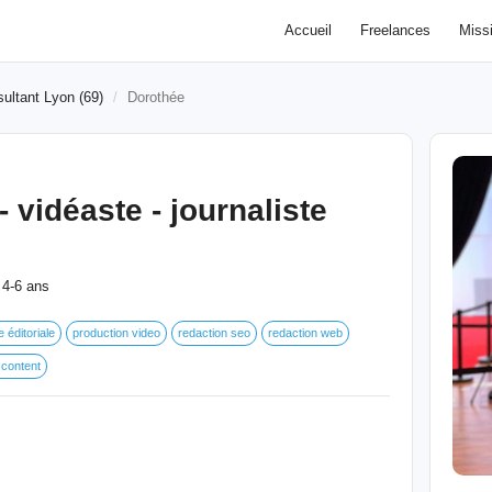
Accueil
Freelances
Miss
ultant Lyon (69)
Dorothée
 vidéaste - journaliste
4-6 ans
:
e éditoriale
production video
redaction seo
redaction web
 content