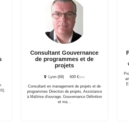
Consultant Gouvernance
s
de programmes et de
projets
Pr
Lyon (69) 600 €
/jour
an
E
n
Consultant en management de projets et de
II).
programmes Direction de projets, Assistance
à Maîtrise d'ouvrage, Gouvernance Définition
et ma...