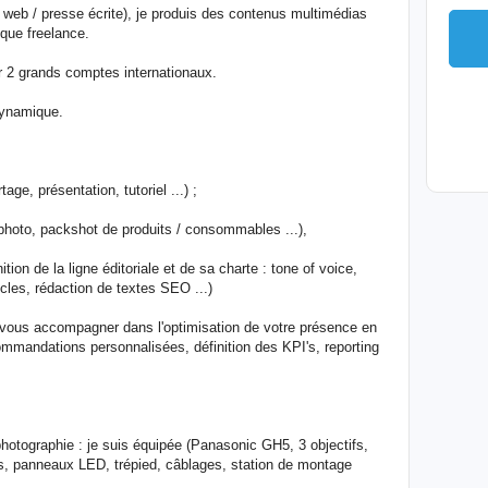
 web / presse écrite), je produis des contenus multimédias
 que freelance.
r 2 grands comptes internationaux.
 dynamique.
ge, présentation, tutoriel ...) ;
e photo, packshot de produits / consommables ...),
ion de la ligne éditoriale et de sa charte : tone of voice,
icles, rédaction de textes SEO ...)
 vous accompagner dans l'optimisation de votre présence en
ecommandations personnalisées, définition des KPI's, reporting
hotographie : je suis équipée (Panasonic GH5, 3 objectifs,
, panneaux LED, trépied, câblages, station de montage