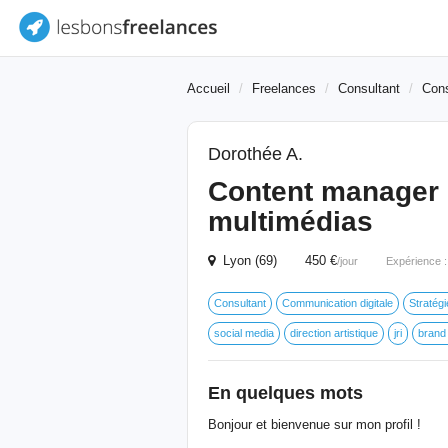
Accueil
Freelances
Consultant
Cons
Dorothée A.
Content manager -
multimédias
Lyon (69) 450 €
/jour
Expérience 
Consultant
Communication digitale
Stratégi
social media
direction artistique
jri
brand
En quelques mots
Bonjour et bienvenue sur mon profil !