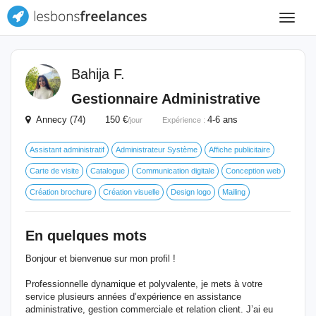
Toggle
navigat
Bahija F.
Gestionnaire Administrative
Annecy (74) 150 €
4-6 ans
/jour
Expérience :
Assistant administratif
Administrateur Système
Affiche publicitaire
Carte de visite
Catalogue
Communication digitale
Conception web
Création brochure
Création visuelle
Design logo
Mailing
En quelques mots
Bonjour et bienvenue sur mon profil !
Professionnelle dynamique et polyvalente, je mets à votre
service plusieurs années d’expérience en assistance
administrative, gestion commerciale et relation client. J’ai eu