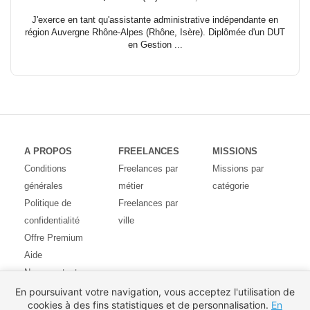
J'exerce en tant qu'assistante administrative indépendante en
région Auvergne Rhône-Alpes (Rhône, Isère). Diplômée d'un DUT
en Gestion ...
A PROPOS
FREELANCES
MISSIONS
Conditions
Freelances par
Missions par
générales
métier
catégorie
Politique de
Freelances par
confidentialité
ville
Offre Premium
Aide
Nous contacter
Avis des
En poursuivant votre navigation, vous acceptez l'utilisation de
cookies à des fins statistiques et de personnalisation.
En
utilisateurs