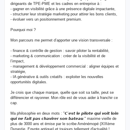
dirigeants de TPE-PME et les cadres en entreprise à :
- gagner en visibilité grâce à une présence digitale impactante,
- structurer leur stratégie marketing pour attirer les bons clients,
- évoluer vers un positionnement premium.
Pourquoi moi ?
Mon parcours me permet d’apporter une vision transversale :
- finance & contrôle de gestion : savoir piloter la rentabilité,
- marketing & communication : créer de la visibilité et de
l’impact,
- management & développement commercial : aligner équipes et
stratégie,
- IA générative & outils créatifs : exploiter les nouvelles
opportunités digitales.
Je crois que chaque marque, quelle que soit sa taille, peut se
différencier et rayonner. Mon rôle est de vous aider à franchir ce
cap.
Ma philosophie en deux mots : "𝘾’𝙚𝙨𝙩 𝙡𝙚 𝙥𝙞𝙡𝙤𝙩𝙚 𝙦𝙪𝙞 𝙫𝙤𝙞𝙩 𝙡𝙤𝙞𝙣
𝙦𝙪𝙞 𝙣𝙚 𝙛𝙖𝙞𝙩 𝙥𝙖𝙨 𝙘𝙝𝙖𝙫𝙞𝙧𝙚𝙧 𝙨𝙤𝙣 𝙗𝙖𝙩𝙚𝙖𝙪." maxime vieille de
plus de 3000 ans et émise par le scribe Aménémopé (XIXème
Dynastie, Egypte antique) et toujours tellement d'actualité !