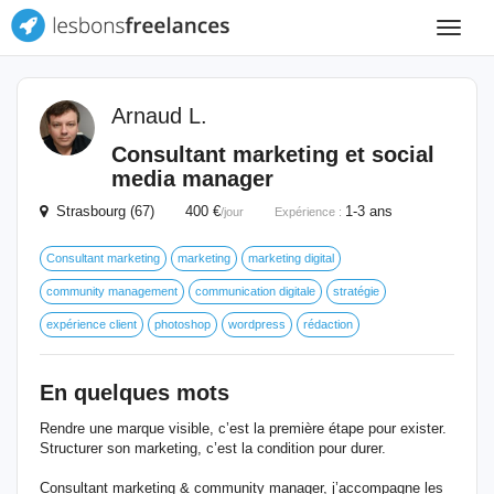
Toggle
navigat
Arnaud L.
Consultant marketing et social
media manager
Strasbourg (67) 400 €
1-3 ans
/jour
Expérience :
Consultant marketing
marketing
marketing digital
community management
communication digitale
stratégie
expérience client
photoshop
wordpress
rédaction
En quelques mots
Rendre une marque visible, c’est la première étape pour exister.
Structurer son marketing, c’est la condition pour durer.
Consultant marketing & community manager, j’accompagne les