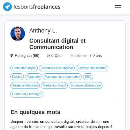
Toggle
navigat
Anthony L.
Consultant digital et
Communication
Perpignan (66) 500 €
7-9 ans
/jour
Expérience :
Consultant digital
Communication digitale
Création site internet
Design
Plaquette
Plaquette de présentation
SEO
Stratégie éditoriale
Marketing Digital
Stratégie d'Entreprise
Community Manager
En quelques mots
Bonjour ! Je suis un consultant digital, créateur de ... - une
agence de freelances qui travaille sur divers projets depuis 4