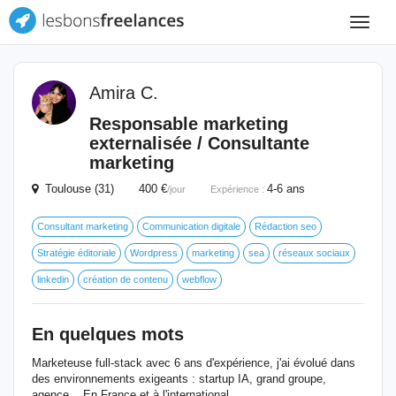
Toggle
navigat
Amira C.
Responsable marketing
externalisée / Consultante
marketing
Toulouse (31) 400 €
4-6 ans
/jour
Expérience :
Consultant marketing
Communication digitale
Rédaction seo
Stratégie éditoriale
Wordpress
marketing
sea
réseaux sociaux
linkedin
création de contenu
webflow
En quelques mots
Marketeuse full-stack avec 6 ans d'expérience, j'ai évolué dans
des environnements exigeants : startup IA, grand groupe,
agence... En France et à l'international.