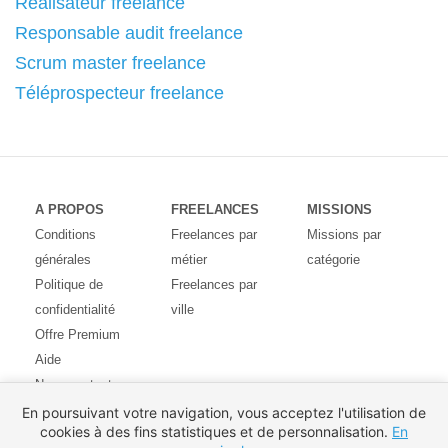
Réalisateur freelance
Responsable audit freelance
Scrum master freelance
Téléprospecteur freelance
A PROPOS
FREELANCES
MISSIONS
Conditions
Freelances par
Missions par
générales
métier
catégorie
Politique de
Freelances par
confidentialité
ville
Offre Premium
Aide
Nous contacter
Avis des
En poursuivant votre navigation, vous acceptez l'utilisation de
cookies à des fins statistiques et de personnalisation.
En
utilisateurs