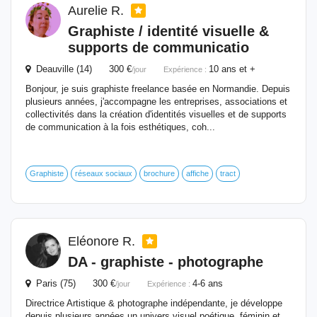
Aurelie R.
Graphiste / identité visuelle &
supports de communicatio
Deauville (14) 300 €
10 ans et +
/jour
Expérience :
Bonjour, je suis graphiste freelance basée en Normandie. Depuis
plusieurs années, j'accompagne les entreprises, associations et
collectivités dans la création d'identités visuelles et de supports
de communication à la fois esthétiques, coh...
Graphiste
réseaux sociaux
brochure
affiche
tract
Eléonore R.
DA - graphiste - photographe
Paris (75) 300 €
4-6 ans
/jour
Expérience :
Directrice Artistique & photographe indépendante, je développe
depuis plusieurs années un univers visuel poétique, féminin et