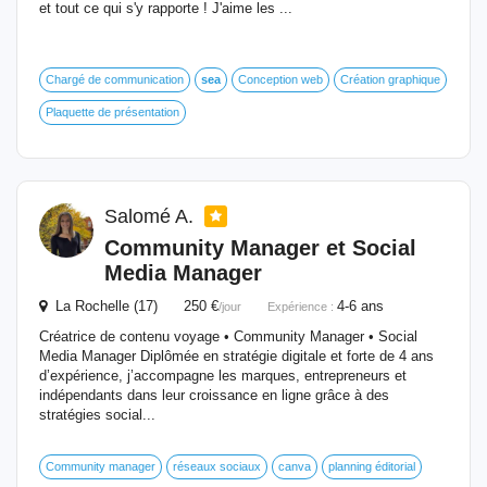
et tout ce qui s'y rapporte ! J'aime les ...
Chargé de communication
sea
Conception web
Création graphique
Plaquette de présentation
Salomé A.
Community Manager et Social
Media Manager
La Rochelle (17) 250 €
4-6 ans
/jour
Expérience :
Créatrice de contenu voyage • Community Manager • Social
Media Manager Diplômée en stratégie digitale et forte de 4 ans
d’expérience, j’accompagne les marques, entrepreneurs et
indépendants dans leur croissance en ligne grâce à des
stratégies social...
Community manager
réseaux sociaux
canva
planning éditorial