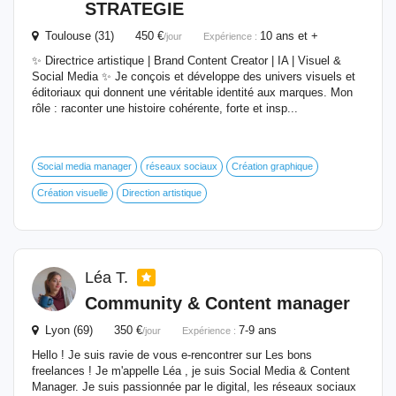
STRATEGIE
Toulouse (31) 450 €
10 ans et +
/jour
Expérience :
✨ Directrice artistique | Brand Content Creator | IA | Visuel &
Social Media ✨ Je conçois et développe des univers visuels et
éditoriaux qui donnent une véritable identité aux marques. Mon
rôle : raconter une histoire cohérente, forte et insp...
Social media manager
réseaux sociaux
Création graphique
Création visuelle
Direction artistique
Léa T.
Community & Content manager
Lyon (69) 350 €
7-9 ans
/jour
Expérience :
Hello ! Je suis ravie de vous e-rencontrer sur Les bons
freelances ! Je m'appelle Léa , je suis Social Media & Content
Manager. Je suis passionnée par le digital, les réseaux sociaux