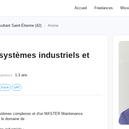
Accueil
Freelances
Miss
ultant Saint-Étienne (42)
Amine
ystèmes industriels et
1-3 ans
périence :
Oracle
SAP
ystèmes complexes et d'un MASTER Maintenance
s le domaine de :