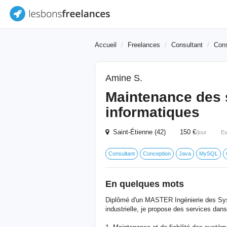
Accueil
Freelances
Consultant
Cons
Amine S.
Maintenance des s
informatiques
Saint-Étienne (42) 150 €
/jour
Ex
Consultant
Conception
Java
MySQL
En quelques mots
Diplômé d'un MASTER Ingénierie des S
industrielle, je propose des services dan