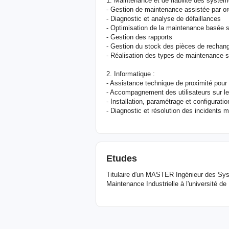
1. Maintenance et de fiabilité des système
- Gestion de maintenance assistée par or
- Diagnostic et analyse de défaillances
- Optimisation de la maintenance basée su
- Gestion des rapports
- Gestion du stock des pièces de rechan
- Réalisation des types de maintenance sy
2. Informatique :
- Assistance technique de proximité pour l
- Accompagnement des utilisateurs sur les
- Installation, paramétrage et configurat
- Diagnostic et résolution des incidents ma
Etudes
Titulaire d'un MASTER Ingénieur des Sy
Maintenance Industrielle à l'université de