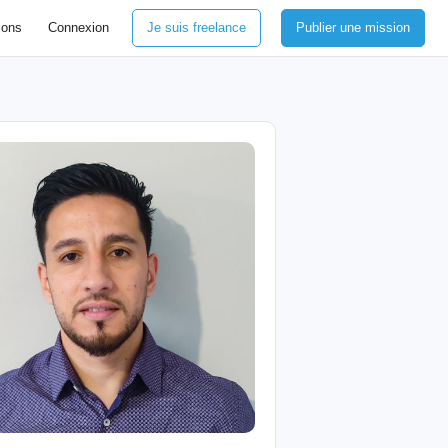
ions
Connexion
Je suis freelance
Publier une mission