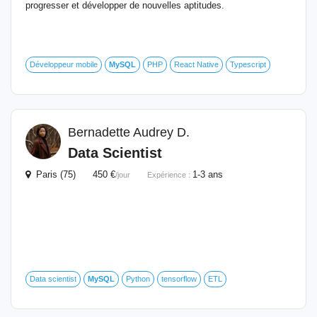
progresser et développer de nouvelles aptitudes.
Développeur mobile
MySQL
PHP
React Native
Typescript
Bernadette Audrey D.
Data Scientist
Paris (75) 450 €
1-3 ans
/jour
Expérience :
Data scientist
MySQL
Python
tensorflow
ETL