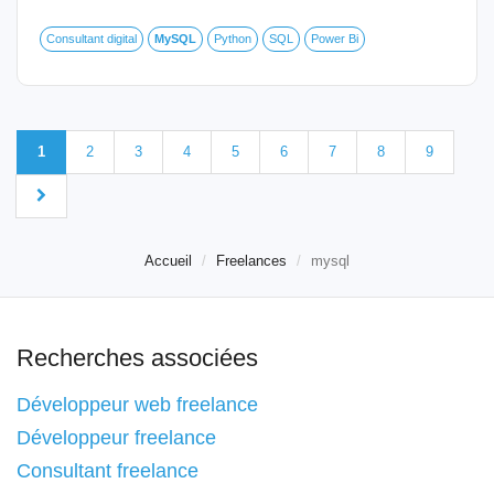
Consultant digital
MySQL
Python
SQL
Power Bi
1
2
3
4
5
6
7
8
9
Accueil
Freelances
mysql
Recherches associées
Développeur web freelance
Développeur freelance
Consultant freelance