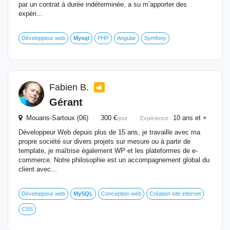
par un contrat à durée indéterminée, a su m’apporter des
expéri...
Développeur web
Mysql
PHP
Angular
Symfony
Fabien B.
Gérant
Mouans-Sartoux (06) 300 €
10 ans et +
/jour
Expérience :
Développeur Web depuis plus de 15 ans, je travaille avec ma
propre société sur divers projets sur mesure ou à partir de
template, je maîtrise également WP et les plateformes de e-
commerce. Notre philosophie est un accompagnement global du
client avec...
Développeur web
MySQL
Conception web
Création site internet
CSS