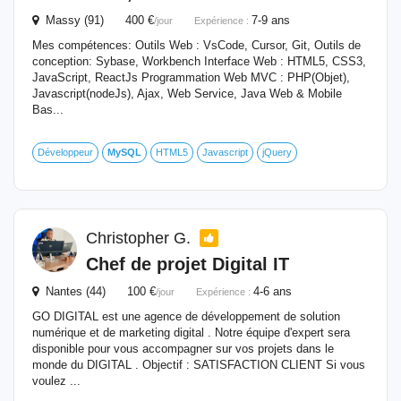
Massy (91) 400 €
7-9 ans
/jour
Expérience :
Mes compétences: Outils Web : VsCode, Cursor, Git, Outils de
conception: Sybase, Workbench Interface Web : HTML5, CSS3,
JavaScript, ReactJs Programmation Web MVC : PHP(Objet),
Javascript(nodeJs), Ajax, Web Service, Java Web & Mobile
Bas...
Développeur
MySQL
HTML5
Javascript
jQuery
Christopher G.
Chef de projet Digital IT
Nantes (44) 100 €
4-6 ans
/jour
Expérience :
GO DIGITAL est une agence de développement de solution
numérique et de marketing digital . Notre équipe d'expert sera
disponible pour vous accompagner sur vos projets dans le
monde du DIGITAL . Objectif : SATISFACTION CLIENT Si vous
voulez ...