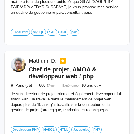
maîtrise total de plusieurs outils tél que SILAE/SAGE/EBP
PAIE/ADP/MEDYSIS/ISAPAYE, je vous propose mes service
en qualité de gestionnaire paie/consultant paie.
Consultant
MySQL
SAP
XML
paie
Mathurin D.
Chef de projet, AMOA &
développeur web / php
Paris (75) 600 €
10 ans et +
/jour
Expérience :
Je suis directeur de projet internet et également développeur full
stack web. Je travaille dans le management de projet web
depuis plus de 10 ans, j'ai travaillé sur la conception et la
gestion de projet (stratégique, marketing et technique) de ...
Développeur PHP
MySQL
HTML
Javascript
PHP