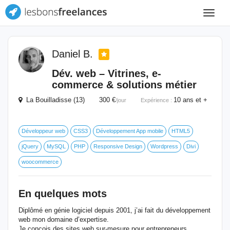
Toggle
navigat
Daniel B.
Dév. web – Vitrines, e-
commerce & solutions métier
La Bouilladisse (13) 300 €
10 ans et +
/jour
Expérience :
Développeur web
CSS3
Développement App mobile
HTML5
jQuery
MySQL
PHP
Responsive Design
Wordpress
Divi
woocommerce
En quelques mots
Diplômé en génie logiciel depuis 2001, j’ai fait du développement
web mon domaine d’expertise.
Je conçois des sites web sur-mesure pour entrepreneurs,