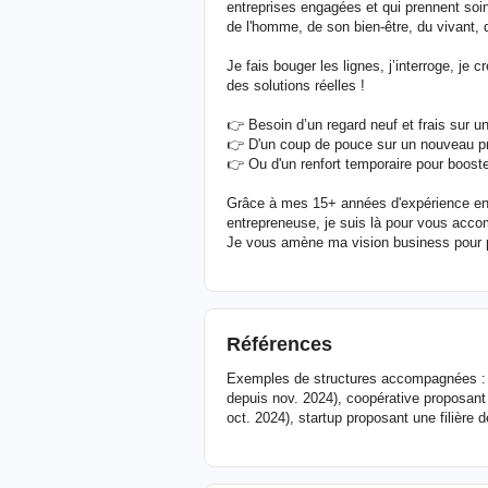
entreprises engagées et qui prennent soin
de l'homme, de son bien-être, du vivant, d
Je fais bouger les lignes, j’interroge, je
des solutions réelles !
👉 Besoin d’un regard neuf et frais sur u
👉 D'un coup de pouce sur un nouveau pro
👉 Ou d'un renfort temporaire pour boost
Grâce à mes 15+ années d'expérience en 
entrepreneuse, je suis là pour vous acc
Je vous amène ma vision business pour por
Références
Exemples de structures accompagnées : b
depuis nov. 2024), coopérative proposant 
oct. 2024), startup proposant une filière 