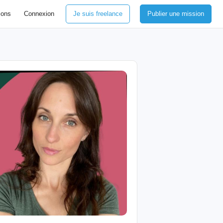
ions
Connexion
Je suis freelance
Publier une mission