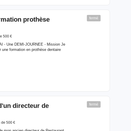
rmation prothèse
fermé
e 500 €
 MAI - Une DEMI-JOURNEE - Mission Je
 une formation en prothèse dentaire
d'un directeur de
fermé
 de 500 €
 de mon ancien directeur de Restaurant