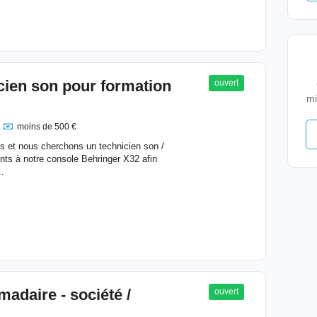
cien son pour formation
ouvert
mi
moins de 500 €
s et nous cherchons un technicien son /
ants à notre console Behringer X32 afin
..
adaire - société /
ouvert