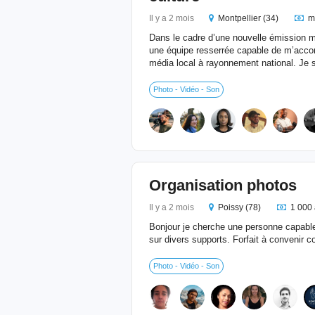
Il y a 2 mois
Montpellier (34)
m
Dans le cadre d’une nouvelle émission 
une équipe resserrée capable de m’acc
média local à rayonnement national. Je s
Photo - Vidéo - Son
Organisation photos
Il y a 2 mois
Poissy (78)
1 000 
Bonjour je cherche une personne capable
sur divers supports. Forfait à convenir
Photo - Vidéo - Son