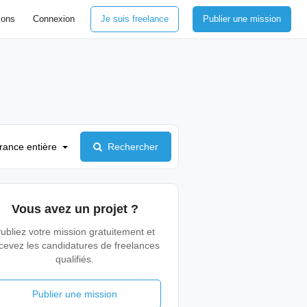
ions
Connexion
Je suis freelance
Publier une mission
rance entière
Rechercher
Vous avez un projet ?
ubliez votre mission gratuitement et
cevez les candidatures de freelances
qualifiés.
Publier une mission