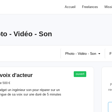
Accueil
Freelances
Miss
to - Vidéo - Son
Photo - Vidéo - Son
F
voix d'acteur
ouvert
e 500 €
P
re
udget un ingénieur son pour réparer sur un
angue de sa voix sur une duré de 5 minutes