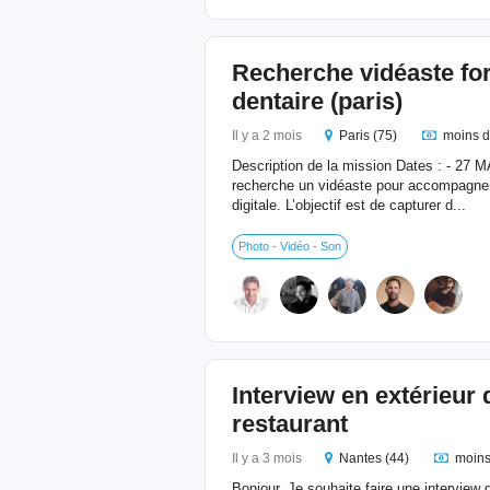
Recherche vidéaste fo
dentaire (paris)
Il y a 2 mois
Paris (75)
moins d
Description de la mission Dates : - 27
recherche un vidéaste pour accompagner
digitale. L’objectif est de capturer d...
Photo - Vidéo - Son
Interview en extérieur 
restaurant
Il y a 3 mois
Nantes (44)
moins
Bonjour, Je souhaite faire une interview