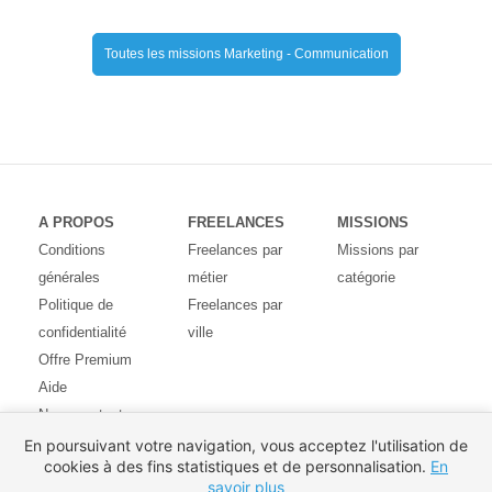
Toutes les missions Marketing - Communication
A PROPOS
FREELANCES
MISSIONS
Conditions
Freelances par
Missions par
générales
métier
catégorie
Politique de
Freelances par
confidentialité
ville
Offre Premium
Aide
Nous contacter
Avis des
En poursuivant votre navigation, vous acceptez l'utilisation de
cookies à des fins statistiques et de personnalisation.
En
utilisateurs
savoir plus