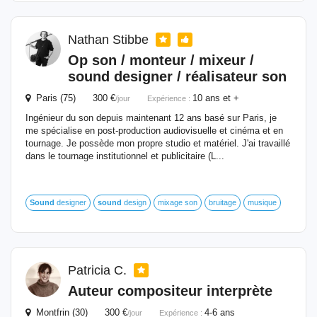
Nathan Stibbe
Op son / monteur / mixeur /
sound
designer / réalisateur son
Paris (75) 300 €
10 ans et +
/jour
Expérience :
Ingénieur du son depuis maintenant 12 ans basé sur Paris, je
me spécialise en post-production audiovisuelle et cinéma et en
tournage. Je possède mon propre studio et matériel. J'ai travaillé
dans le tournage institutionnel et publicitaire (L...
Sound
designer
sound
design
mixage son
bruitage
musique
Patricia C.
Auteur compositeur interprète
Montfrin (30) 300 €
4-6 ans
/jour
Expérience :