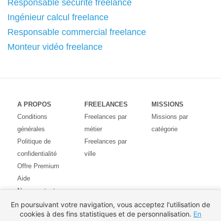
Responsable sécurité freelance
Ingénieur calcul freelance
Responsable commercial freelance
Monteur vidéo freelance
A PROPOS
FREELANCES
MISSIONS
Conditions
Freelances par
Missions par
générales
métier
catégorie
Politique de
Freelances par
confidentialité
ville
Offre Premium
Aide
Nous contacter
Avis des
En poursuivant votre navigation, vous acceptez l'utilisation de
cookies à des fins statistiques et de personnalisation.
En
utilisateurs