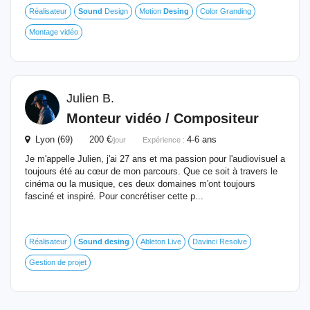
Réalisateur
Sound
Design
Motion
Desing
Color Granding
Montage vidéo
Julien B.
Monteur vidéo / Compositeur
Lyon (69) 200 €
4-6 ans
/jour
Expérience :
Je m'appelle Julien, j'ai 27 ans et ma passion pour l'audiovisuel a
toujours été au cœur de mon parcours. Que ce soit à travers le
cinéma ou la musique, ces deux domaines m'ont toujours
fasciné et inspiré. Pour concrétiser cette p...
Réalisateur
Sound
desing
Ableton Live
Davinci Resolve
Gestion de projet