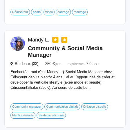
Réalisateur
photo
video
cadrage
montage
Mandy L.
Community & Social Media
Manager
Bordeaux (33) 350 €
7-9 ans
/jour
Expérience :
Enchantée, moi c'est Mandy ! ☀️​ Social Media Manager chez
Cdiscount depuis bientôt 4 ans, j'ai eu l'opportunité de créer et
développer la verticale lifestyle (axée mode et beauté) :
CdiscountShake (336K). Au cours de cette be...
Community manager
Communication digitale
Création visuelle
Identité visuelle
Stratégie éditoriale