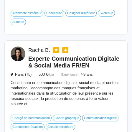
Architecte d'intérieur
Conception
Designer d'intérieur
Sketchup
Autocad
Racha B.
Experte Communication Digitale
& Social Media FR/EN
Paris (75) 500 €
7-9 ans
/jour
Expérience :
Consultante en communication digitale, social media et content
marketing, j'accompagne des marques françaises et
internationales dans la structuration de leur présence sur les
réseaux sociaux, la production de contenus à forte valeur
ajoutée et ...
Chargé de communication
Charte graphique
Communication digitale
Conception rédaction
Création brochure