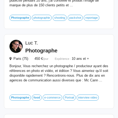
publicité pendant 20 ans, j'ai conseillé et produit l'image de
marque de plus de 150 clients petits et ...
Photographe
photographie
shooting
packshot
reportage
Luc T.
Photographe
Paris (75) 450 €
10 ans et +
/jour
Expérience :
Bonjour, Vous recherchez un photographe / producteur ayant des
références en photo et vidéo, et édition ? Vous aimeriez qu’il soit
disponible rapidement ? Rencontrons-nous. Plus de dix ans en
agences de communication aussi diverses que : Mc Cann ...
Photographe
food
e-commerce
Portrait
interview video