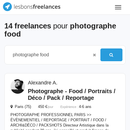
Toggle
navigat
14 freelances
pour
photographe
food
Alexandre A.
Photographe
-
Food
/ Portraits /
Déco / Pack / Reportage
Paris (75) 450 €
4-6 ans
/jour
Expérience :
PHOTOGRAPHE PROFESSIONNEL PARIS >>
ÉVÈNEMENTIEL / REPORTAGE​ / PORTRAIT / FOOD /
ARCHI&DÉCO / PACKSHOTS Directeur Artistique dans la