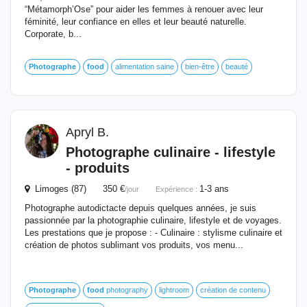
“Métamorph’Ose” pour aider les femmes à renouer avec leur
féminité, leur confiance en elles et leur beauté naturelle.
Corporate, b...
Photographe
food
alimentation saine
bien-être
beauté
Apryl B.
Photographe
culinaire - lifestyle
- produits
Limoges (87) 350 €
1-3 ans
/jour
Expérience :
Photographe autodictacte depuis quelques années, je suis
passionnée par la photographie culinaire, lifestyle et de voyages.
Les prestations que je propose : - Culinaire : stylisme culinaire et
création de photos sublimant vos produits, vos menu...
Photographe
food
photography
lightroom
création de contenu