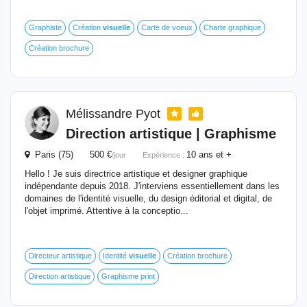
Graphiste
Création
visuelle
Carte de voeux
Charte graphique
Création brochure
Mélissandre Pyot
Direction artistique | Graphisme
Paris (75) 500 €
10 ans et +
/jour
Expérience :
Hello ! Je suis directrice artistique et designer graphique
indépendante depuis 2018. J'interviens essentiellement dans les
domaines de l'identité visuelle, du design éditorial et digital, de
l'objet imprimé. Attentive à la conceptio...
Directeur artistique
Identité
visuelle
Création brochure
Direction artistique
Graphisme print