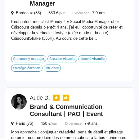
Manager
Bordeaux (33) 350 €
7-9 ans
/jour
Expérience :
Enchantée, moi c'est Mandy ! ☀️​ Social Media Manager chez
Cdiscount depuis bientôt 4 ans, j'ai eu l'opportunité de créer et
développer la verticale lifestyle (axée mode et beauté) :
CdiscountShake (336K). Au cours de cette be...
Community manager
Création
visuelle
Identité
visuelle
Stratégie éditoriale
influence
Aude D.
Brand & Communication
Consultant | PAO | Event
Paris (75) 450 €
7-9 ans
/jour
Expérience :
Mon approche : conjuguer créativité, sens du détail et pilotage
de projet pour produire des communications à la fois cohérentes