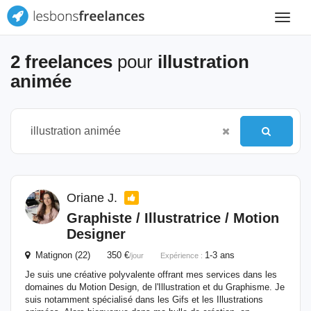
Toggle
navigat
2 freelances
pour
illustration
animée
Oriane J.
Graphiste / Illustratrice / Motion
Designer
Matignon (22) 350 €
1-3 ans
/jour
Expérience :
Je suis une créative polyvalente offrant mes services dans les
domaines du Motion Design, de l'Illustration et du Graphisme. Je
suis notamment spécialisé dans les Gifs et les Illustrations