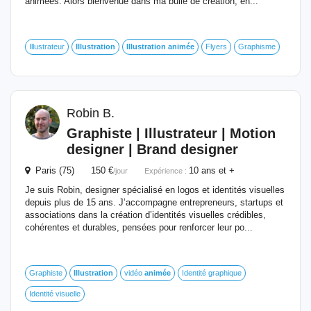
animées. Alors bienvenue dans ma bulle de création, en...
Illustrateur
Illustration
Illustration
animée
Flyers
Graphisme
Robin B.
Graphiste | Illustrateur | Motion
designer | Brand designer
Paris (75) 150 €
10 ans et +
/jour
Expérience :
Je suis Robin, designer spécialisé en logos et identités visuelles
depuis plus de 15 ans. J’accompagne entrepreneurs, startups et
associations dans la création d’identités visuelles crédibles,
cohérentes et durables, pensées pour renforcer leur po...
Graphiste
Illustration
vidéo
animée
Identité graphique
Identité visuelle