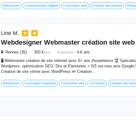
Webmaster
Communication digitale
Conception web
Création site internet
Rédac
Line M.
Webdesigner Webmaster création site web
Rennes (35) 350 €
4-6 ans
/jour
Expérience :
🖥 Webmaster création de site internet avec 6+ ans d'expérience 🏆 Spécialist
Wordpress, optimisation SEO, Divi et Elementor ⭐️ 5/5 sur mes avis Google 
Création de site vitrine avec WordPress ✏️ Création...
Webmaster
Conception rédaction
Conception web
Correction
Création site inter