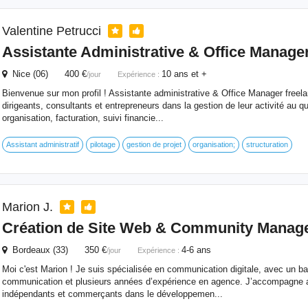
Valentine Petrucci
Assistante Administrative & Office Manage
Nice (06) 400 €
10 ans et +
/jour
Expérience :
Bienvenue sur mon profil ! Assistante administrative & Office Manager freel
dirigeants, consultants et entrepreneurs dans la gestion de leur activité au quo
organisation, facturation, suivi financie...
Assistant administratif
pilotage
gestion de projet
organisation;
structuration
Marion J.
Création de Site Web & Community Manag
Bordeaux (33) 350 €
4-6 ans
/jour
Expérience :
Moi c'est Marion ! Je suis spécialisée en communication digitale, avec un b
communication et plusieurs années d’expérience en agence. J’accompagne au
indépendants et commerçants dans le développemen...