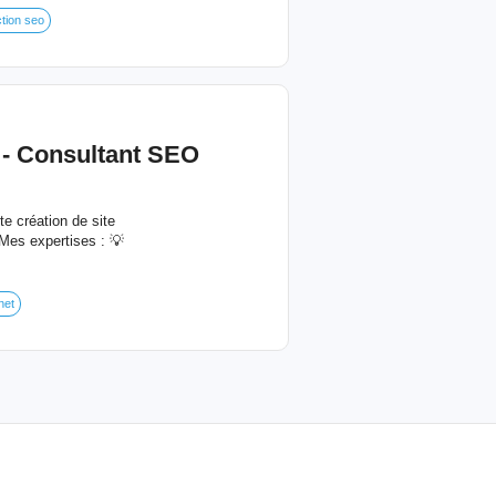
tion seo
 - Consultant SEO
e création de site
Mes expertises : 💡
net