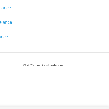
elance
eelance
ance
© 2026 LesBonsFreelances