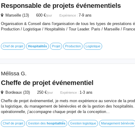
Responsable de projets événementiels
Marseille (13) 600 €
7-9 ans
/jour
Expérience :
Organisation & Conseil dans l'organisation de tous les types de prestations é
Production / Logistique / Hospitalités / Tour Leader. Paris / Marseille / France
Chef de projet
Hospitalités
Projet
Production
Logistique
Mélissa G.
Cheffe de projet événementiel
Bordeaux (33) 250 €
1-3 ans
/jour
Expérience :
Cheffe de projet événementiel, je mets mon expérience au service de la pro
la logistique, du management de bénévoles et de la gestion des hospitalités.
opérationnelle, j’accompagne chaque projet de la conception...
Chef de projet
Gestion des
hospitalités
Gestion logistique
Management bénévole