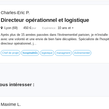
Charles-Eric P.
Directeur opérationnel et logistique
Lyon (69) 450 €
10 ans et +
/jour
Expérience :
Après plus de 15 années passées dans l'événementiel parisien, je m'installe 
avec une volonté et une envie de bien faire décuplées. Spécialiste de l'hospita
directeur opérationnel, j...
Chef de projet
hospitalités
logistique
managment
évènementiel
ous intéresser :
Maxime L.