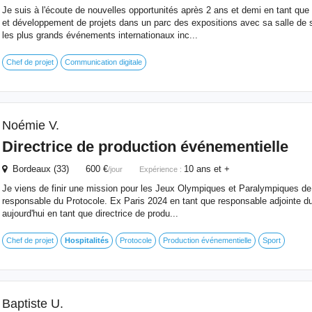
Je suis à l'écoute de nouvelles opportunités après 2 ans et demi en tant qu
et développement de projets dans un parc des expositions avec sa salle de s
les plus grands événements internationaux inc...
Chef de projet
Communication digitale
Noémie V.
Directrice de production événementielle
Bordeaux (33) 600 €
10 ans et +
/jour
Expérience :
Je viens de finir une mission pour les Jeux Olympiques et Paralympiques de 
responsable du Protocole. Ex Paris 2024 en tant que responsable adjointe du 
aujourd'hui en tant que directrice de produ...
Chef de projet
Hospitalités
Protocole
Production événementielle
Sport
Baptiste U.