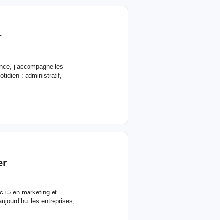
r
ance, j’accompagne les
tidien : administratif,
er
ac+5 en marketing et
jourd’hui les entreprises,