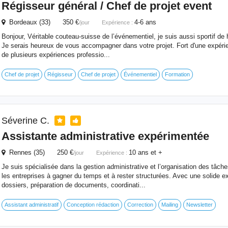
Régisseur général / Chef de projet event
Bordeaux (33) 350 €
4-6 ans
/jour
Expérience :
Bonjour, Véritable couteau-suisse de l’événementiel, je suis aussi sportif de
Je serais heureux de vous accompagner dans votre projet. Fort d'une expérie
de plusieurs expériences professio...
Chef de projet
Régisseur
Chef de projet
Événementiel
Formation
Séverine C.
Assistante administrative expérimentée
Rennes (35) 250 €
10 ans et +
/jour
Expérience :
Je suis spécialisée dans la gestion administrative et l’organisation des tâch
les entreprises à gagner du temps et à rester structurées. Avec une solide e
dossiers, préparation de documents, coordinati...
Assistant administratif
Conception rédaction
Correction
Mailing
Newsletter