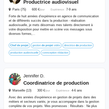
Productrice
audiovisuel
Paris (75) 600 €
7-9 ans
/jour
Expérience :
Forte de huit années d’expérience en agence de communication
et de différents succès dans la production - réalisation
audiovisuelle, je mets désormais mes talents directement à
votre disposition pour mettre en scène vos messages sous
diverses formes,...
Chef
de
projet
gestion
de
projet
vidéo
directrice
de
production
production audiovisuelle
connception rédaction
Jennifer D.
Coordinatrice
de
production
Marseille (13) 300 €
4-6 ans
/jour
Expérience :
Avec des années d'expérience en gestion de projets dans des
métiers et secteurs variés, je vous accompagne dans la gestion
complète de vos projets. Mes promesses : Résultats : Ne plus