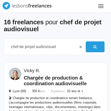
Toggle
navigat
16 freelances
pour
chef de projet
audiovisuel
Vicky R.
Chargée
de
production &
coordination audiovisuelle
Lyon (69) 350 €
10 ans et +
/jour
Expérience :
🎬 Chargée de production et coordinatrice terrain freelance,
j’accompagne les productions audiovisuelles (films corporate,
tournages internationaux, clips, documentaires, shootings) dans