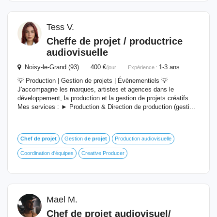
Tess V.
Cheffe
de
projet
/ productrice
audiovisuelle
Noisy-le-Grand (93) 400 €
1-3 ans
/jour
Expérience :
💡 Production | Gestion de projets | Évènementiels 💡
J'accompagne les marques, artistes et agences dans le
développement, la production et la gestion de projets créatifs.
Mes services : ► Production & Direction de production (gesti...
Chef
de
projet
Gestion
de
projet
Production audiovisuelle
Coordination d'équipes
Creative Producer
Mael M.
Chef
de
projet
audiovisuel
/