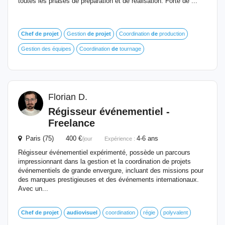
toutes les phases de préparation et de réalisation. Forte de ...
Chef
de
projet
Gestion
de
projet
Coordination
de
production
Gestion des équipes
Coordination
de
tournage
Florian D.
Régisseur événementiel -
Freelance
Paris (75) 400 €
4-6 ans
/jour
Expérience :
Régisseur événementiel expérimenté, possède un parcours
impressionnant dans la gestion et la coordination de projets
événementiels de grande envergure, incluant des missions pour
des marques prestigieuses et des événements internationaux.
Avec un...
Chef
de
projet
audiovisuel
coordination
régie
polyvalent