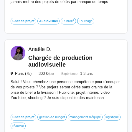
jamais mettre des projets de côtés par manque de temps....
Chef
de
projet
Audiovisuel
Publicité
Tournage
Anaële D.
Chargée
de
production
audiovisuelle
Paris (75) 300 €
1-3 ans
/jour
Expérience :
Salut ! Vous cherchez une personne compétente pour s'occuper
de vos projets ? Vos projets seront gérés sans crainte de la
prise de brief à la livraison ! Publicité, projet interne, vidéo
YouTube, shooting ? Je suis disponible dès maintenan...
Chef
de
projet
gestion
de
budget
management d'équipe
logistique
réactive