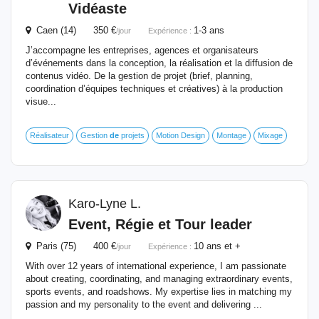
Vidéaste
Caen (14) 350 €
1-3 ans
/jour
Expérience :
J’accompagne les entreprises, agences et organisateurs
d’événements dans la conception, la réalisation et la diffusion de
contenus vidéo. De la gestion de projet (brief, planning,
coordination d’équipes techniques et créatives) à la production
visue...
Réalisateur
Gestion
de
projets
Motion Design
Montage
Mixage
Karo-Lyne L.
Event, Régie et Tour leader
Paris (75) 400 €
10 ans et +
/jour
Expérience :
With over 12 years of international experience, I am passionate
about creating, coordinating, and managing extraordinary events,
sports events, and roadshows. My expertise lies in matching my
passion and my personality to the event and delivering ...