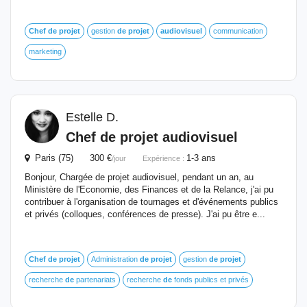
Chef
de
projet
gestion
de
projet
audiovisuel
communication
marketing
Estelle D.
Chef
de
projet
audiovisuel
Paris (75) 300 €
1-3 ans
/jour
Expérience :
Bonjour, Chargée de projet audiovisuel, pendant un an, au
Ministère de l'Economie, des Finances et de la Relance, j'ai pu
contribuer à l'organisation de tournages et d'événements publics
et privés (colloques, conférences de presse). J'ai pu être e...
Chef
de
projet
Administration
de
projet
gestion
de
projet
recherche
de
partenariats
recherche
de
fonds publics et privés