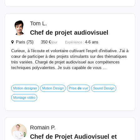
Tom L.
Chef
de
projet
audiovisuel
Paris (75) 350 €
4-6 ans
/jour
Expérience :
Curieux, à l'écoute et volontaire cultivant l'esprit d'initiative. J'ai à
cœur de participer à des projets stimulants sur des thématiques
très variées. Chargé de projet audiovisuel aux compétences
techniques polyvalentes. Je suis capable de vous ...
Motion designer
Motion Design
Prise
de
vue
Sound Design
Montage vidéo
Romain P.
Chef
de
Projet
Audiovisuel
et