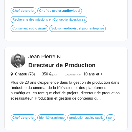
Chef
de
projet
Chef
de
projet
audiovisuel
Recherche des missions en Conception&design sa
Consultant
audiovisuel
Solution
audiovisuel
pour entreprise
Jean Pierre N.
Directeur
de
Production
Chatou (78) 350 €
10 ans et +
/jour
Expérience :
Plus de 20 ans d'expérience dans la gestion de production dans
l'industrie du cinéma, de la télévision et des plateformes
numériques, en tant que chef de projets, directeur de production
et réalisateur. Production et gestion de contenus di...
Chef
de
projet
Identité graphique
production audiovisuelle
son