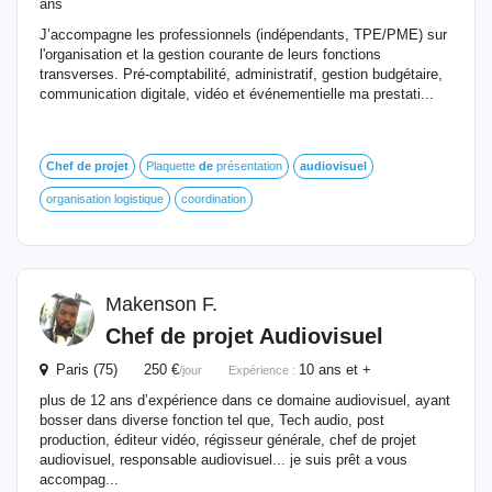
ans
J’accompagne les professionnels (indépendants, TPE/PME) sur
l'organisation et la gestion courante de leurs fonctions
transverses. Pré-comptabilité, administratif, gestion budgétaire,
communication digitale, vidéo et événementielle ma prestati...
Chef
de
projet
Plaquette
de
présentation
audiovisuel
organisation logistique
coordination
Makenson F.
Chef
de
projet
Audiovisuel
Paris (75) 250 €
10 ans et +
/jour
Expérience :
plus de 12 ans d’expérience dans ce domaine audiovisuel, ayant
bosser dans diverse fonction tel que, Tech audio, post
production, éditeur vidéo, régisseur générale, chef de projet
audiovisuel, responsable audiovisuel... je suis prêt a vous
accompag...