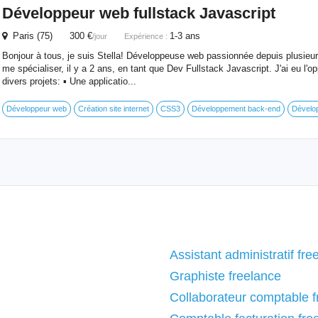
Développeur web fullstack Javascript
Paris (75) 300 €
1-3 ans
/jour
Expérience :
Bonjour à tous, je suis Stella! Développeuse web passionnée depuis plusieur
me spécialiser, il y a 2 ans, en tant que Dev Fullstack Javascript. J'ai eu l'opp
divers projets: ▪️ Une applicatio...
Développeur web
Création site internet
CSS3
Développement back-end
Dévelop
Assistant administratif fre
Graphiste freelance
Collaborateur comptable f