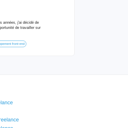
s années, j'ai décidé de
ortunité de travailler sur
pement front-end
elance
reelance