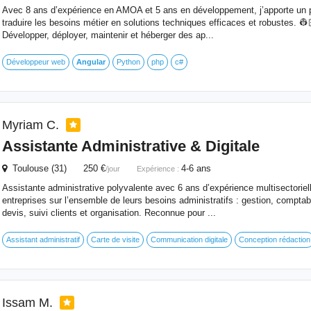
Avec 8 ans d’expérience en AMOA et 5 ans en développement, j’apporte un pr
traduire les besoins métier en solutions techniques efficaces et robustes. 👷
Développer, déployer, maintenir et héberger des ap...
Développeur web
Angular
Python
php
c#
Myriam C.
Assistante Administrative & Digitale
Toulouse (31) 250 €
4-6 ans
/jour
Expérience :
Assistante administrative polyvalente avec 6 ans d’expérience multisectoriel
entreprises sur l’ensemble de leurs besoins administratifs : gestion, comptabi
devis, suivi clients et organisation. Reconnue pour ...
Assistant administratif
Carte de visite
Communication digitale
Conception rédaction
Issam M.