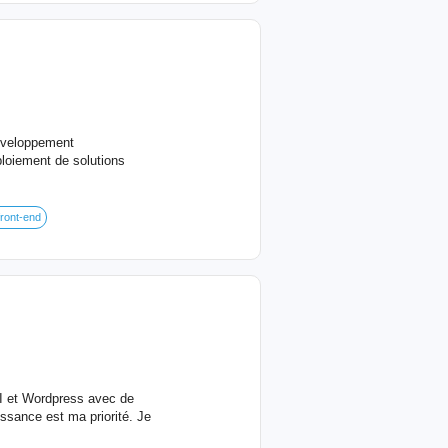
développement
loiement de solutions
ront-end
UI et Wordpress avec de
ance est ma priorité. Je