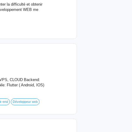
r la difficulté et obtenir
e développement WEB me
r, VPS, CLOUD Backend:
e: Flutter ( Android, IOS)
k-end
Développeur web