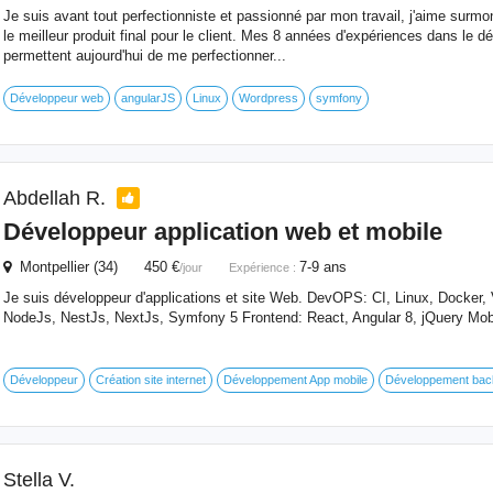
Je suis avant tout perfectionniste et passionné par mon travail, j'aime surmonte
le meilleur produit final pour le client. Mes 8 années d'expériences dans l
permettent aujourd'hui de me perfectionner...
Développeur web
angularJS
Linux
Wordpress
symfony
Abdellah R.
Développeur application web et mobile
Montpellier (34) 450 €
7-9 ans
/jour
Expérience :
Je suis développeur d'applications et site Web. DevOPS: CI, Linux, Docke
NodeJs, NestJs, NextJs, Symfony 5 Frontend: React, Angular 8, jQuery Mobil
Développeur
Création site internet
Développement App mobile
Développement bac
Stella V.