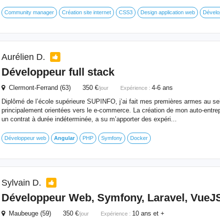
Community manager
Création site internet
CSS3
Design application web
Dévelo
Aurélien D.
Développeur full stack
Clermont-Ferrand (63) 350 €
4-6 ans
/jour
Expérience :
Diplômé de l’école supérieure SUPINFO, j’ai fait mes premières armes au se
principalement orientées vers le e-commerce. La création de mon auto-entrepr
un contrat à durée indéterminée, a su m’apporter des expéri...
Développeur web
Angular
PHP
Symfony
Docker
Sylvain D.
Développeur Web, Symfony, Laravel, VueJS,
Maubeuge (59) 350 €
10 ans et +
/jour
Expérience :