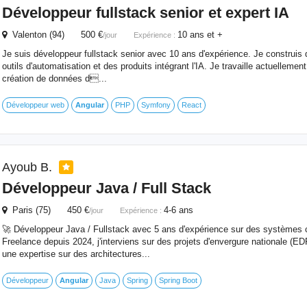
Développeur fullstack senior et expert IA
Valenton (94) 500 €
10 ans et +
/jour
Expérience :
Je suis développeur fullstack senior avec 10 ans d'expérience. Je construis 
outils d'automatisation et des produits intégrant l'IA. Je travaille actuellement
création de données d...
Développeur web
Angular
PHP
Symfony
React
Ayoub B.
Développeur Java / Full Stack
Paris (75) 450 €
4-6 ans
/jour
Expérience :
🚀 Développeur Java / Fullstack avec 5 ans d'expérience sur des systèmes cr
Freelance depuis 2024, j'interviens sur des projets d'envergure nationale (E
une expertise sur des architectures...
Développeur
Angular
Java
Spring
Spring Boot