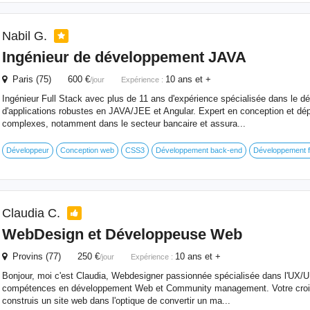
Nabil G.
Ingénieur de développement JAVA
Paris (75) 600 €
10 ans et +
/jour
Expérience :
Ingénieur Full Stack avec plus de 11 ans d'expérience spécialisée dans le 
d'applications robustes en JAVA/JEE et Angular. Expert en conception et dép
complexes, notamment dans le secteur bancaire et assura...
Développeur
Conception web
CSS3
Développement back-end
Développement f
Claudia C.
WebDesign et Développeuse Web
Provins (77) 250 €
10 ans et +
/jour
Expérience :
Bonjour, moi c'est Claudia, Webdesigner passionnée spécialisée dans l'UX/
compétences en développement Web et Community management. Votre croiss
construis un site web dans l'optique de convertir un ma...