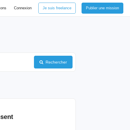
ions
Connexion
Je suis freelance
Publier une mission
Rechercher
ssent