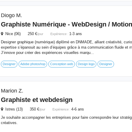
Diogo M.
Graphiste Numérique -
WebDesign
/ Motio
Nice (06) 250 €
1-3 ans
/jour
Expérience :
Designer graphique (numérique) diplômé en DNMADE, alliant créativité, curios
expertise s’épanouit au sein d’équipes grâce à ma communication fluide et m
J’innove pour créer des expériences visuelles marqu...
Designer
Adobe photoshop
Conception web
Design logo
Designer
Marion Z.
Graphiste et
webdesign
Istres (13) 350 €
4-6 ans
/jour
Expérience :
Je souhaite accompagner les entreprises pour faire correspondre leur stratégi
créatives.