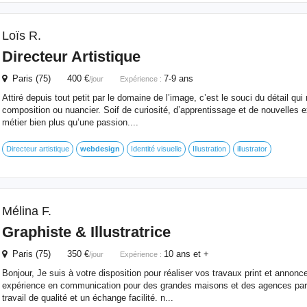
Loïs R.
Directeur Artistique
Paris (75) 400 €
7-9 ans
/jour
Expérience :
Attiré depuis tout petit par le domaine de l’image, c’est le souci du détail q
composition ou nuancier. Soif de curiosité, d’apprentissage et de nouvelles 
métier bien plus qu’une passion....
Directeur artistique
webdesign
Identité visuelle
Illustration
illustrator
Mélina F.
Graphiste & Illustratrice
Paris (75) 350 €
10 ans et +
/jour
Expérience :
Bonjour, Je suis à votre disposition pour réaliser vos travaux print et annonc
expérience en communication pour des grandes maisons et des agences pari
travail de qualité et un échange facilité. n...