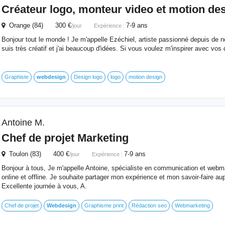
Créateur logo, monteur video et motion de
Orange (84) 300 €
7-9 ans
/jour
Expérience :
Bonjour tout le monde ! Je m'appelle Ezéchiel, artiste passionné depuis de
suis très créatif et j'ai beaucoup d'idées. Si vous voulez m'inspirer avec vo
Graphiste
webdesign
Design logo
logo
motion design
Antoine M.
Chef de projet Marketing
Toulon (83) 400 €
7-9 ans
/jour
Expérience :
Bonjour à tous, Je m'appelle Antoine, spécialiste en communication et web
online et offline. Je souhaite partager mon expérience et mon savoir-faire a
Excellente journée à vous, A.
Chef de projet
Webdesign
Graphisme print
Rédaction seo
Webmarketing