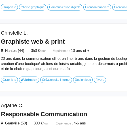
Graphiste
Charte graphique
Communication digitale
Création bannière
Création
Christelle L.
Graphiste web & print
Nantes (44) 350 €
10 ans et +
/jour
Expérience :
20 ans dans la communication off et on-line, 5 ans dans la gestion de boutiq
création d’une boutique/ ateliers de loisirs créatifs, je mets désormais à prof
et de la chaîne graphique, ainsi que ma fo...
Graphiste
Webdesign
Création site internet
Design logo
Flyers
Agathe C.
Responsable Communication
Granville (50) 300 €
4-6 ans
/jour
Expérience :