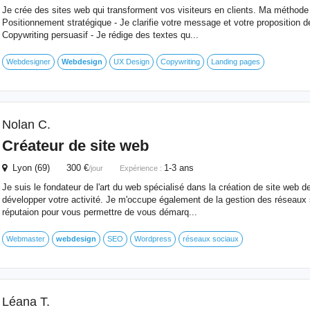
Je crée des sites web qui transforment vos visiteurs en clients. Ma méthode r
Positionnement stratégique - Je clarifie votre message et votre proposition d
Copywriting persuasif - Je rédige des textes qu...
Webdesigner
Webdesign
UX Design
Copywriting
Landing pages
Nolan C.
Créateur de site web
Lyon (69) 300 €
1-3 ans
/jour
Expérience :
Je suis le fondateur de l'art du web spécialisé dans la création de site web d
développer votre activité. Je m'occupe également de la gestion des réseaux 
réputaion pour vous permettre de vous démarq...
Webmaster
webdesign
SEO
Wordpress
réseaux sociaux
Léana T.