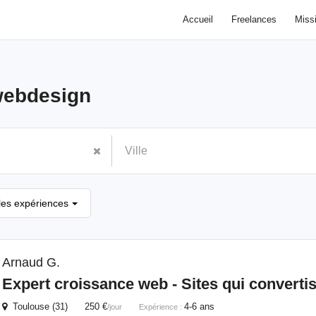
Accueil
Freelances
Miss
ebdesign
les expériences
Arnaud G.
Expert croissance web - Sites qui converti
Toulouse (31) 250 €
4-6 ans
/jour
Expérience :