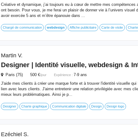
Créative et dynamique, j’ai toujours eu à cœur de mettre mes compétences 
ont besoin. Pour vous, je me ferai un plaisir de donner vie à l’univers visuel 
avoir exercée 5 ans et m’être épanouie dans ...
Chargé de communication
webdesign
Affiche publicitaire
Carte de visite
Charte
Martin V.
Designer | Identité visuelle,
webdesign
& In
Paris (75) 500 €
7-9 ans
/jour
Expérience :
J'aide mes clients à créer une marque forte et à trouver l'identité visuelle qui
lien avec leurs clients. J'aime entretenir une relation privilégiée avec mes cli
mieux leurs problématiques. Ainsi je p...
Designer
Charte graphique
Communication digitale
Design
Design logo
Ezéchiel S.