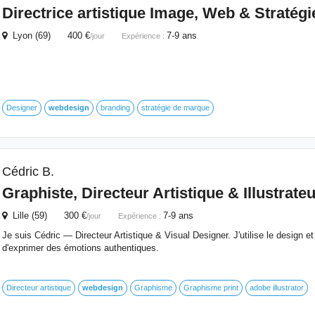
Directrice artistique Image, Web & Stratég
Lyon (69) 400 €
7-9 ans
/jour
Expérience :
Designer
webdesign
branding
stratégie de marque
Cédric B.
Graphiste, Directeur Artistique & Illustrateu
Lille (59) 300 €
7-9 ans
/jour
Expérience :
Je suis Cédric — Directeur Artistique & Visual Designer. J'utilise le design 
d'exprimer des émotions authentiques.
Directeur artistique
webdesign
Graphisme
Graphisme print
adobe illustrator