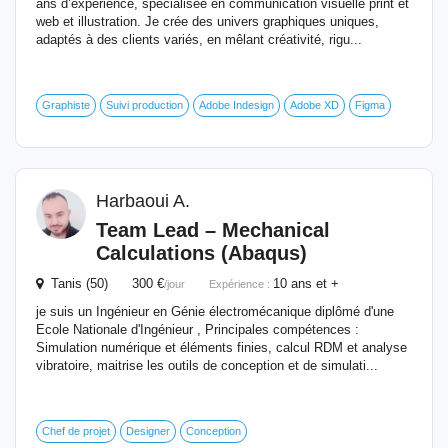
ans d’expérience, spécialisée en communication visuelle print et
web et illustration. Je crée des univers graphiques uniques,
adaptés à des clients variés, en mêlant créativité, rigu...
Graphiste
Suivi production
Adobe Indesign
Adobe XD
Figma
Harbaoui A.
Team Lead – Mechanical
Calculations (Abaqus)
Tanis (50) 300 €
10 ans et +
/jour
Expérience :
je suis un Ingénieur en Génie électromécanique diplômé d'une
Ecole Nationale d'Ingénieur , Principales compétences :
Simulation numérique et éléments finies, calcul RDM et analyse
vibratoire, maitrise les outils de conception et de simulati...
Chef de projet
Designer
Conception