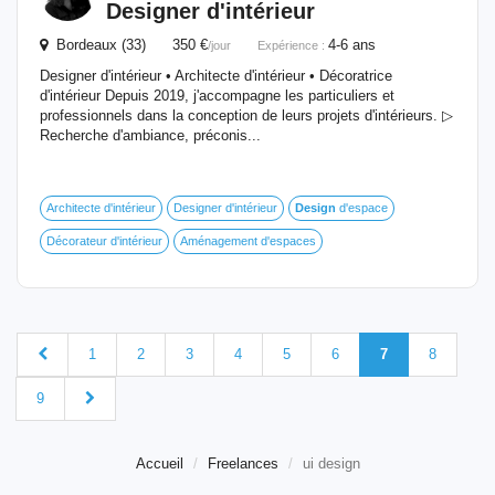
Designer d'intérieur
Bordeaux (33) 350 €
4-6 ans
/jour
Expérience :
Designer d'intérieur • Architecte d'intérieur • Décoratrice
d'intérieur Depuis 2019, j'accompagne les particuliers et
professionnels dans la conception de leurs projets d'intérieurs. ▷
Recherche d'ambiance, préconis...
Architecte d'intérieur
Designer d'intérieur
Design
d'espace
Décorateur d'intérieur
Aménagement d'espaces
1
2
3
4
5
6
7
8
9
Accueil
Freelances
ui design