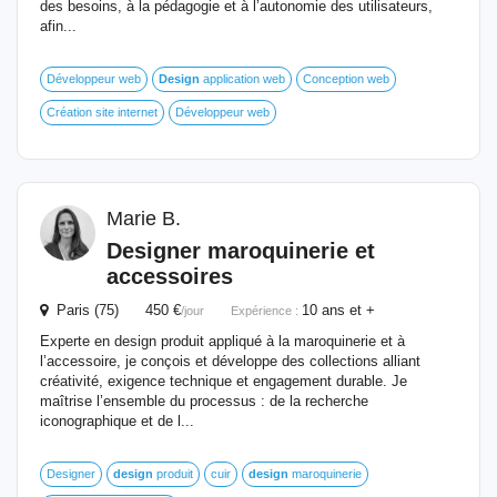
des besoins, à la pédagogie et à l’autonomie des utilisateurs,
afin...
Développeur web
Design
application web
Conception web
Création site internet
Développeur web
Marie B.
Designer maroquinerie et
accessoires
Paris (75) 450 €
10 ans et +
/jour
Expérience :
Experte en design produit appliqué à la maroquinerie et à
l’accessoire, je conçois et développe des collections alliant
créativité, exigence technique et engagement durable. Je
maîtrise l’ensemble du processus : de la recherche
iconographique et de l...
Designer
design
produit
cuir
design
maroquinerie