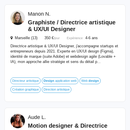
Manon N.
Graphiste / Directrice artistique
& UX/
UI
Designer
Marseille (13) 350 €
4-6 ans
/jour
Expérience :
Directrice artistique & UX/UI Designer, j'accompagne startups et
entrepreneurs depuis 2021. Experte en UX/UI design (Figma),
identité de marque (suite Adobe) et webdesign agile (Lovable +
IA), mon approche allie stratégie et sens du détail p...
Directeur artistique
Design
application web
Web
design
Création graphique
Direction artistique
Aude L.
Motion designer & Directrice