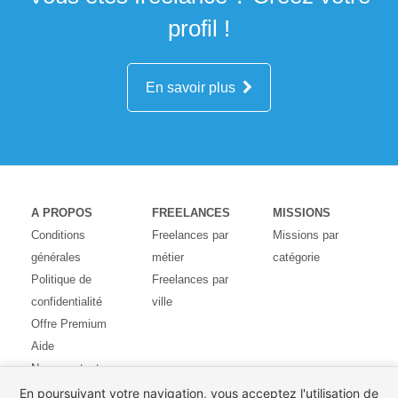
profil !
En savoir plus
A PROPOS
FREELANCES
MISSIONS
Conditions
Freelances par
Missions par
générales
métier
catégorie
Politique de
Freelances par
confidentialité
ville
Offre Premium
Aide
Nous contacter
Avis des
En poursuivant votre navigation, vous acceptez l'utilisation de