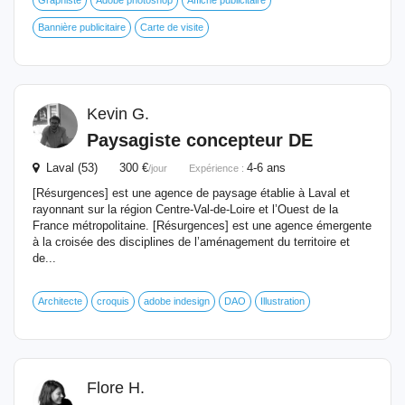
Graphiste
Adobe photoshop
Affiche publicitaire
Bannière publicitaire
Carte de visite
Kevin G.
Paysagiste concepteur DE
Laval (53) 300 €
4-6 ans
/jour
Expérience :
[Résurgences] est une agence de paysage établie à Laval et
rayonnant sur la région Centre-Val-de-Loire et l’Ouest de la
France métropolitaine. [Résurgences] est une agence émergente
à la croisée des disciplines de l’aménagement du territoire et
de...
Architecte
croquis
adobe indesign
DAO
Illustration
Flore H.