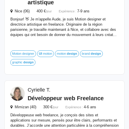
artistique
Nice (06) 400 €
7-9 ans
/jour
Expérience :
Bonjour! 👋 Je m'appelle Aude, je suis Motion designer et
directrice artistique en freelance. Originaire de la région
parisienne, je travaille maintenant à Nice, et collabore avec des
équipes qui ont besoin de donner du mouvement à leurs créat...
Motion designer
UI
motion
motion
design
brand
design
graphic
design
Cyrielle T.
Développeur web Freelance
Mimizan (40) 300 €
4-6 ans
/jour
Expérience :
Développeuse web freelance, je conçois des sites et
applications sur mesure, pensés pour être clairs, performants et
durables. J’accorde une attention particulière à la compréhension