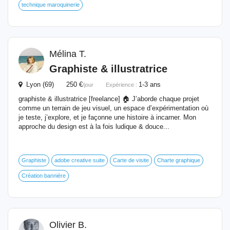
technique maroquinerie
Mélina T.
Graphiste & illustratrice
Lyon (69) 250 €
1-3 ans
/jour
Expérience :
graphiste & illustratrice [freelance] 🏠 J’aborde chaque projet
comme un terrain de jeu visuel, un espace d’expérimentation où
je teste, j’explore, et je façonne une histoire à incarner. Mon
approche du design est à la fois ludique & douce...
Graphiste
adobe creative suite
Carte de visite
Charte graphique
Création bannière
Olivier B.