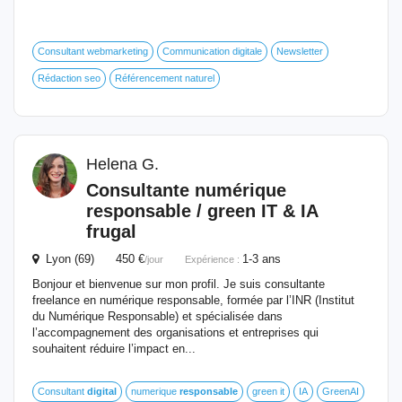
Consultant webmarketing
Communication digitale
Newsletter
Rédaction seo
Référencement naturel
Helena G.
Consultante numérique
responsable
/ green IT & IA
frugal
Lyon (69) 450 €
1-3 ans
/jour
Expérience :
Bonjour et bienvenue sur mon profil. Je suis consultante
freelance en numérique responsable, formée par l’INR (Institut
du Numérique Responsable) et spécialisée dans
l’accompagnement des organisations et entreprises qui
souhaitent réduire l’impact en...
Consultant
digital
numerique
responsable
green it
IA
GreenAI