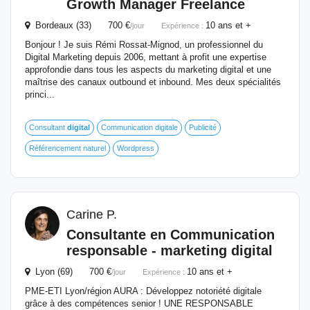
Growth Manager Freelance
Bordeaux (33) 700 €
10 ans et +
/jour
Expérience :
Bonjour ! Je suis Rémi Rossat-Mignod, un professionnel du
Digital Marketing depuis 2006, mettant à profit une expertise
approfondie dans tous les aspects du marketing digital et une
maîtrise des canaux outbound et inbound. Mes deux spécialités
princi...
Consultant
digital
Communication digitale
Publicité
Référencement naturel
Wordpress
Carine P.
Consultante en Communication
responsable
- marketing
digital
Lyon (69) 700 €
10 ans et +
/jour
Expérience :
PME-ETI Lyon/région AURA : Développez notoriété digitale
grâce à des compétences senior ! UNE RESPONSABLE