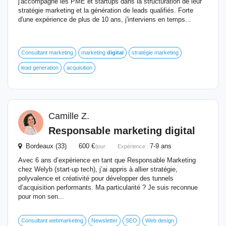
j'accompagne les PME et startups dans la structuration de leur
stratégie marketing et la génération de leads qualifiés. Forte
d'une expérience de plus de 10 ans, j'interviens en temps...
Consultant marketing
marketing
digital
stratégie marketing
lead generation
acquisition
Camille Z.
Responsable
marketing
digital
Bordeaux (33) 600 €
7-9 ans
/jour
Expérience :
Avec 6 ans d’expérience en tant que Responsable Marketing
chez Welyb (start-up tech), j’ai appris à allier stratégie,
polyvalence et créativité pour développer des tunnels
d’acquisition performants. Ma particularité ? Je suis reconnue
pour mon sen...
Consultant webmarketing
Newsletter
SEO
Web design