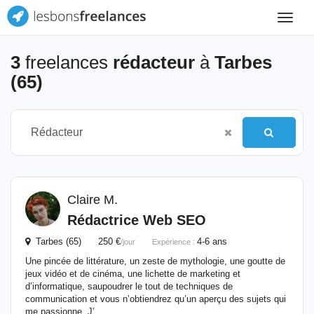
Toggle
navigat
3
freelances
rédacteur
à
Tarbes
(65)
Claire M.
Rédactrice Web SEO
Tarbes (65) 250 €
4-6 ans
/jour
Expérience :
Une pincée de littérature, un zeste de mythologie, une goutte de
jeux vidéo et de cinéma, une lichette de marketing et
d’informatique, saupoudrer le tout de techniques de
communication et vous n’obtiendrez qu’un aperçu des sujets qui
me passionne. J’...