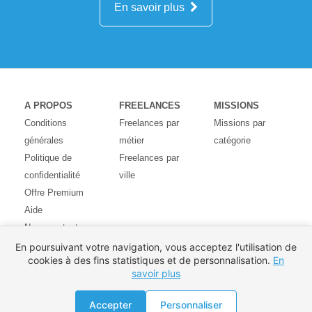
En savoir plus
A PROPOS
FREELANCES
MISSIONS
Conditions
Freelances par
Missions par
générales
métier
catégorie
Politique de
Freelances par
confidentialité
ville
Offre Premium
Aide
Nous contacter
Avis des
En poursuivant votre navigation, vous acceptez l'utilisation de
cookies à des fins statistiques et de personnalisation.
En
utilisateurs
savoir plus
Partenaires
Pays
Accepter
Personnaliser