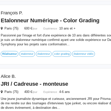
François P.
Etalonneur Numérique - Color Grading
Paris (75) 600 €
10 ans et +
/jour
Expérience :
Passionné par l'image et fort d'une expérience de 10 ans dans différentes so
je suis un étalonneur numérique confirmé ayant une solide expérience sur Da
Symphony pour les projets sans conformation...
Réalisateur
etalonneur
étalonneur
color grading
étalonneur vidéo
Alice B.
JRI / Cadreuse - monteuse
Paris (75) 400 €
4-6 ans
/jour
Expérience :
Une jeune journaliste dynamique et curieuse, anciennement JRI pour Prisma 
de me rendre sur des tournages d'interviews type junket, ou encore réaliser 
de divers évènement, à destination des...