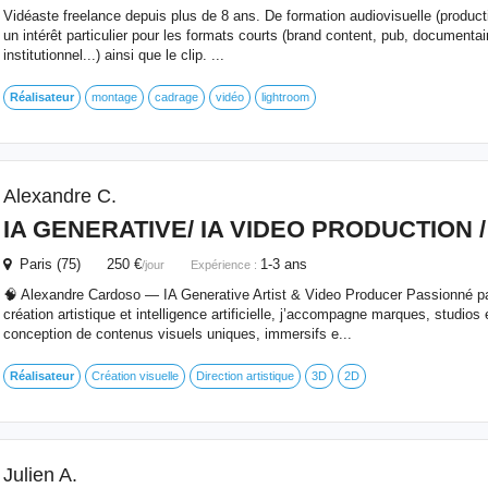
Vidéaste freelance depuis plus de 8 ans. De formation audiovisuelle (producti
un intérêt particulier pour les formats courts (brand content, pub, documentair
institutionnel...) ainsi que le clip. ...
Réalisateur
montage
cadrage
vidéo
lightroom
Alexandre C.
IA GENERATIVE/ IA VIDEO PRODUCTION /
Paris (75) 250 €
1-3 ans
/jour
Expérience :
🧠 Alexandre Cardoso — IA Generative Artist & Video Producer Passionné par
création artistique et intelligence artificielle, j’accompagne marques, studios
conception de contenus visuels uniques, immersifs e...
Réalisateur
Création visuelle
Direction artistique
3D
2D
Julien A.