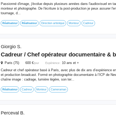
Passionné d'image, j'évolue depuis plusieurs années dans l'audiovisuel en tan
monteur et photographe. De l'écriture à la post-production je peux assurer l'e
tournage, d...
Réalisateur
Réalisateur
Direction artistique
Monteur
Cadreur
Giorgio S.
Cadreur / Chef opérateur documentaire & 
Paris (75) 600 €
10 ans et +
/jour
Expérience :
Cadreur et chef opérateur basé à Paris, avec plus de dix ans d’expérience e
et production broadcast. Formé en photographie documentaire à l’ICP de New 
chaîne image : cadrage, lumière légère, son ter...
Réalisateur
Cadreur
Monteur
Cameraman
Perceval B.