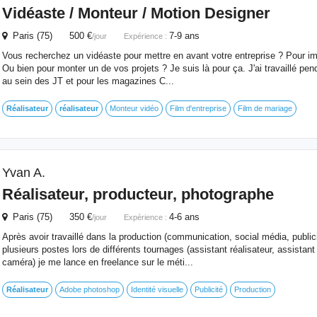
Vidéaste / Monteur / Motion Designer
Paris (75) 500 €
7-9 ans
/jour
Expérience :
Vous recherchez un vidéaste pour mettre en avant votre entreprise ? Pour i
Ou bien pour monter un de vos projets ? Je suis là pour ça. J'ai travaillé pe
au sein des JT et pour les magazines C...
Réalisateur
réalisateur
Monteur vidéo
Film d'entreprise
Film de mariage
Yvan A.
Réalisateur
, producteur, photographe
Paris (75) 350 €
4-6 ans
/jour
Expérience :
Après avoir travaillé dans la production (communication, social média, publici
plusieurs postes lors de différents tournages (assistant réalisateur, assistant
caméra) je me lance en freelance sur le méti...
Réalisateur
Adobe photoshop
Identité visuelle
Publicité
Production