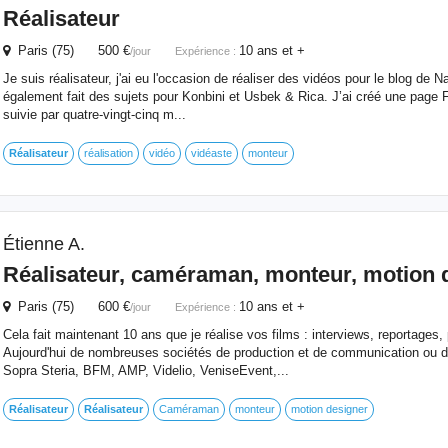
Réalisateur
Paris (75) 500 €
10 ans et +
/jour
Expérience :
Je suis réalisateur, j'ai eu l'occasion de réaliser des vidéos pour le blog de N
également fait des sujets pour Konbini et Usbek & Rica. J’ai créé une page
suivie par quatre-vingt-cinq m...
Réalisateur
réalisation
vidéo
vidéaste
monteur
Étienne A.
Réalisateur
, caméraman, monteur, motion 
Paris (75) 600 €
10 ans et +
/jour
Expérience :
Cela fait maintenant 10 ans que je réalise vos films : interviews, reportages, pu
Aujourd'hui de nombreuses sociétés de production et de communication ou de
Sopra Steria, BFM, AMP, Videlio, VeniseEvent,...
Réalisateur
Réalisateur
Caméraman
monteur
motion designer