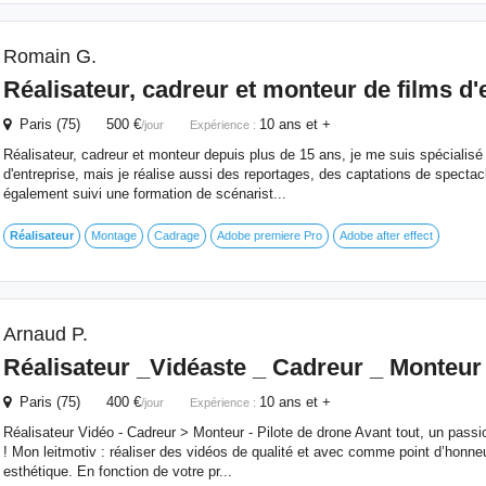
Romain G.
Réalisateur
, cadreur et monteur de films d'
Paris (75) 500 €
10 ans et +
/jour
Expérience :
Réalisateur, cadreur et monteur depuis plus de 15 ans, je me suis spécialisé
d'entreprise, mais je réalise aussi des reportages, des captations de spectacl
également suivi une formation de scénarist...
Réalisateur
Montage
Cadrage
Adobe premiere Pro
Adobe after effect
Arnaud P.
Réalisateur
_Vidéaste _ Cadreur _ Monteur 
Paris (75) 400 €
10 ans et +
/jour
Expérience :
Réalisateur Vidéo - Cadreur > Monteur - Pilote de drone Avant tout, un passio
! Mon leitmotiv : réaliser des vidéos de qualité et avec comme point d’honn
esthétique. En fonction de votre pr...