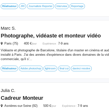
Réalisateur
JRI
Journaliste Reporter
Interview
Reportage
Marc S.
Photographe, vidéaste et monteur vidéo
Paris (75) 400 €
7-9 ans
/jour
Expérience :
Vidéaste et photographe de Barcelone, titulaire d'un master en cinéma et au
installé à Paris. J'ai des années d'expérience dans divers domaines de la vid
commerciale, qu'il s'...
Réalisateur
Adobe photoshop
lightroom
final cut
davinci resolve
Julia C.
Cadreur Monteur
Asnières-sur-Seine (92) 500 €
7-9 ans
/jour
Expérience :