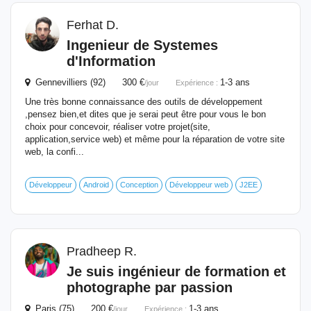
Ferhat D.
Ingenieur
de
Systemes
d'Information
Gennevilliers (92) 300 €
1-3 ans
/jour
Expérience :
Une très bonne connaissance des outils de développement
,pensez bien,et dites que je serai peut être pour vous le bon
choix pour concevoir, réaliser votre projet(site,
application,service web) et même pour la réparation de votre site
web, la confi...
Développeur
Android
Conception
Développeur web
J2EE
Pradheep R.
Je suis
ingénieur
de
formation
et
photographe par passion
Paris (75) 200 €
1-3 ans
/jour
Expérience :