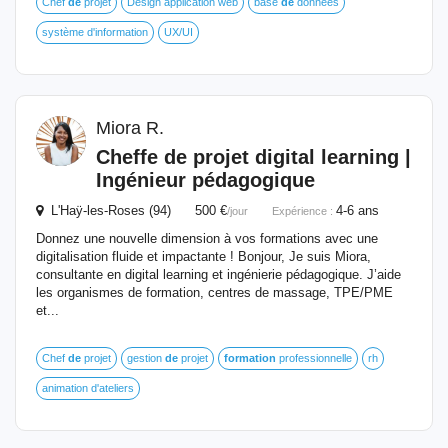
Chef
de
projet
Design application web
base
de
données
système d'information
UX/UI
Miora R.
Cheffe
de
projet digital learning |
Ingénieur
pédagogique
L'Haÿ-les-Roses (94) 500 €
4-6 ans
/jour
Expérience :
Donnez une nouvelle dimension à vos formations avec une
digitalisation fluide et impactante ! Bonjour, Je suis Miora,
consultante en digital learning et ingénierie pédagogique. J’aide
les organismes de formation, centres de massage, TPE/PME
et...
Chef
de
projet
gestion
de
projet
formation
professionnelle
rh
animation d'ateliers