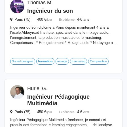
Thomas M.
Ingénieur
du son
Paris (75) 400 €
4-6 ans
/jour
Expérience :
Ingénieur du son diplômé à Paris depuis maintenant 4 ans à
l’école Abbeyroad Institute, spécialisé dans le mixage audio,
l’enregistrement, la production musicale et le mastering.
Compétences : * Enregistrement * Mixage audio * Nettoyage a...
Sound designer
formation
mixage
mastering
Composition
Huriel G.
Ingénieur
Pédagogique
Multimédia
Paris (75) 450 €
4-6 ans
/jour
Expérience :
Ingénieur Pédagogique Multimédia freelance, je conçois et
produis des formations e-learning engageantes — de l'analyse