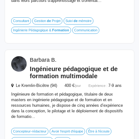
dans leurs parcours d'apprentissage et d'orientat...
Consultant
Gestion
de
Projet
Suivi
de
mémoire
Ingénierie Pédagogique &
Formation
Communication
Barbara B.
Ingénieure pédagogique et
de
formation
multimodale
Le Kremlin-Bicêtre (94) 400 €
7-9 ans
/jour
Expérience :
Ingénieure de formation et pédagogique, titulaire de deux
masters en ingénierie pédagogique et de formation et en
ressources humaines, je dispose de cinq années d’expérience
dans la conception, le pilotage et le déploiement de dispositifs
de formatio...
Concepteur-rédacteur
Avoir l'esprit d'équipe
Être à l’écoute