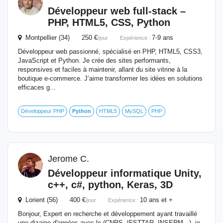
Développeur web full-stack –
PHP, HTML5, CSS,
Python
Montpellier (34) 250 €
7-9 ans
/jour
Expérience :
Développeur web passionné, spécialisé en PHP, HTML5, CSS3,
JavaScript et Python. Je crée des sites performants,
responsives et faciles à maintenir, allant du site vitrine à la
boutique e-commerce. J’aime transformer les idées en solutions
efficaces g...
Développeur PHP
Python
HTML5
MySQL
PHP
Jerome C.
Développeur informatique Unity,
c++, c#,
python
, Keras, 3D
Lorient (56) 400 €
10 ans et +
/jour
Expérience :
Bonjour, Expert en recherche et développement ayant travaillé
une dizaine d'années avec le (CNRS, IFSTTAR, INSERM...), je