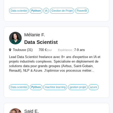
Data scientist
Python
IA
Gestion de Projet
PowerBI
Mélanie F.
Data Scientist
Toulouse (31) 700 €
7-9 ans
/jour
Expérience :
Lead Data Scientist freelance avec 8+ ans d'expertise en IA et
projets industriels complexes. Spécialisée en déploiement de
solutions data pour grands groupes (Airbus, Saint-Gobain,
Renault), NLP & Azure. J'optimise vos processus métier...
Data scientist
Python
machine learning
gestion projet
azure
Said E.