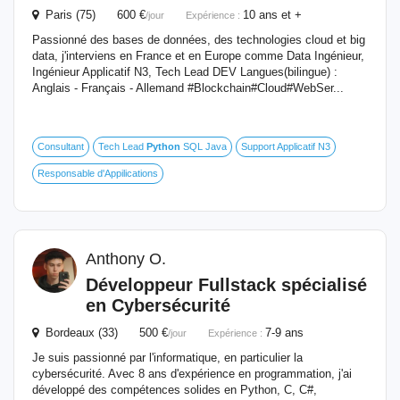
Paris (75) 600 €
10 ans et +
/jour
Expérience :
Passionné des bases de données, des technologies cloud et big
data, j'interviens en France et en Europe comme Data Ingénieur,
Ingénieur Applicatif N3, Tech Lead DEV Langues(bilingue) :
Anglais - Français - Allemand #Blockchain#Cloud#WebSer...
Consultant
Tech Lead
Python
SQL Java
Support Applicatif N3
Responsable d'Appilications
Anthony O.
Développeur Fullstack spécialisé
en Cybersécurité
Bordeaux (33) 500 €
7-9 ans
/jour
Expérience :
Je suis passionné par l'informatique, en particulier la
cybersécurité. Avec 8 ans d'expérience en programmation, j'ai
développé des compétences solides en Python, C, C#,