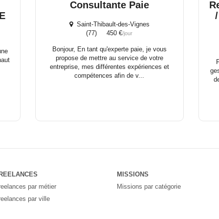
Consultante Paie
Re
E
Saint-Thibault-des-Vignes
(77) 450 €
/jour
Bonjour, En tant qu'experte paie, je vous
une
propose de mettre au service de votre
haut
F
entreprise, mes différentes expériences et
ges
compétences afin de v...
de
REELANCES
MISSIONS
reelances par métier
Missions par catégorie
reelances par ville