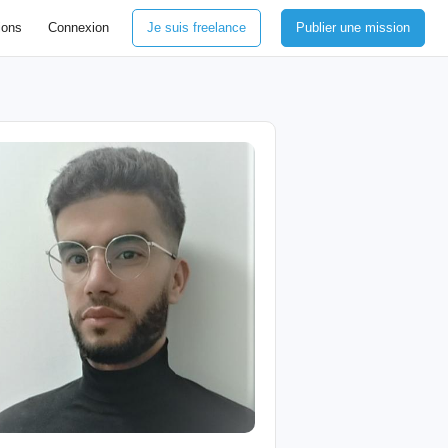
ions
Connexion
Je suis freelance
Publier une mission