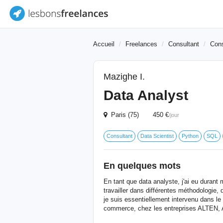
Accueil
Freelances
Consultant
Cons
Mazighe I.
Data Analyst
Paris (75) 450 €
/jour
Consultant
Data Scientist
Python
SQL
En quelques mots
En tant que data analyste, j'ai eu durant
travailler dans différentes méthodologie, 
je suis essentiellement intervenu dans l
commerce, chez les entreprises ALTEN, A