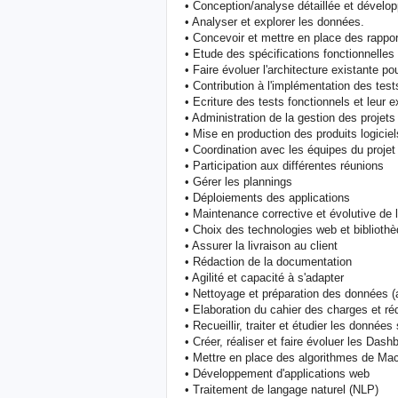
• Conception/analyse détaillée et dévelo
• Analyser et explorer les données.
• Concevoir et mettre en place des rappor
• Etude des spécifications fonctionnelles
• Faire évoluer l'architecture existante p
• Contribution à l'implémentation des test
• Ecriture des tests fonctionnels et leur 
• Administration de la gestion des projet
• Mise en production des produits logiciel
• Coordination avec les équipes du projet
• Participation aux différentes réunions
• Gérer les plannings
• Déploiements des applications
• Maintenance corrective et évolutive de l
• Choix des technologies web et biblioth
• Assurer la livraison au client
• Rédaction de la documentation
• Agilité et capacité à s'adapter
• Nettoyage et préparation des données (
• Elaboration du cahier des charges et réd
• Recueillir, traiter et étudier les donnée
• Créer, réaliser et faire évoluer les Dash
• Mettre en place des algorithmes de Mac
• Développement d'applications web
• Traitement de langage naturel (NLP)