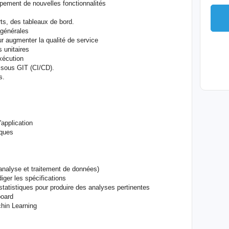
ppement de nouvelles fonctionnalités
ts, des tableaux de bord.
 générales
our augmenter la qualité de service
s unitaires
exécution
s sous GIT (CI/CD).
s.
'application
èques
analyse et traitement de données)
iger les spécifications
s statistiques pour produire des analyses pertinentes
board
hin Learning