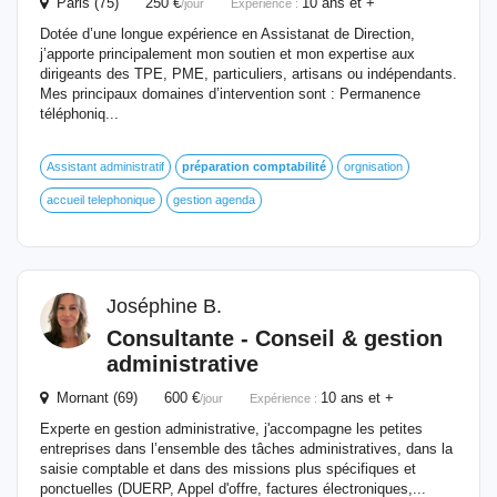
Paris (75) 250 €
10 ans et +
/jour
Expérience :
Dotée d’une longue expérience en Assistanat de Direction,
j’apporte principalement mon soutien et mon expertise aux
dirigeants des TPE, PME, particuliers, artisans ou indépendants.
Mes principaux domaines d’intervention sont : Permanence
téléphoniq...
Assistant administratif
préparation
comptabilité
orgnisation
accueil telephonique
gestion agenda
Joséphine B.
Consultante - Conseil & gestion
administrative
Mornant (69) 600 €
10 ans et +
/jour
Expérience :
Experte en gestion administrative, j'accompagne les petites
entreprises dans l’ensemble des tâches administratives, dans la
saisie comptable et dans des missions plus spécifiques et
ponctuelles (DUERP, Appel d'offre, factures électroniques,...