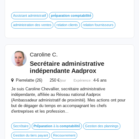
Assistant administratif
préparation
comptabilité
administration des ventes
relation clients
relation fournisseurs
Caroline C.
Secrétaire administrative
indépendante Aadprox
Pierrelatte (26) 250 €
4-6 ans
/jour
Expérience :
Je suis Caroline Chevallier, secrétaire administrative
indépendante, affiliée au Réseau national Aadprox
(Ambassadeur administratif de proximité). Mes actions ont pour
but de dégager du temps en accompagnant les chefs
d'entreprises et les profession...
Secrétaire
Préparation
à la
comptabilité
Gestion des plannings
Gestion du tiers payant
Recouvrement