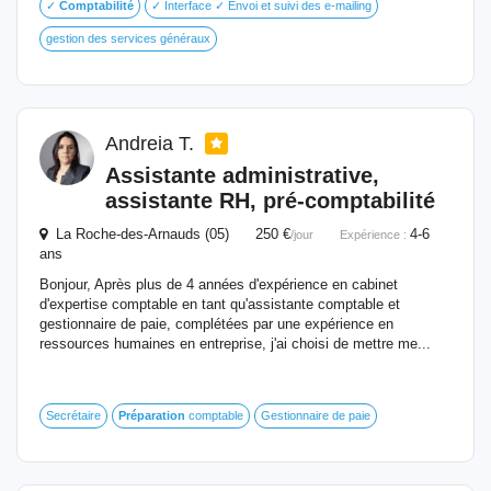
✓
Comptabilité
✓ Interface ✓ Envoi et suivi des e-mailing
gestion des services généraux
Andreia T.
Assistante administrative,
assistante RH, pré-
comptabilité
La Roche-des-Arnauds (05) 250 €
4-6
/jour
Expérience :
ans
Bonjour, Après plus de 4 années d'expérience en cabinet
d'expertise comptable en tant qu'assistante comptable et
gestionnaire de paie, complétées par une expérience en
ressources humaines en entreprise, j'ai choisi de mettre me...
Secrétaire
Préparation
comptable
Gestionnaire de paie