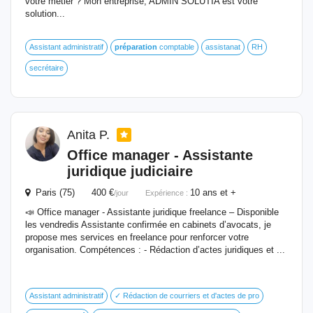
votre métier ? Mon entreprise, ADMIN SOLUTIA est votre
solution...
Assistant administratif
préparation
comptable
assistanat
RH
secrétaire
Anita P.
Office manager - Assistante
juridique judiciaire
Paris (75) 400 €
10 ans et +
/jour
Expérience :
📣 Office manager - Assistante juridique freelance – Disponible
les vendredis Assistante confirmée en cabinets d’avocats, je
propose mes services en freelance pour renforcer votre
organisation. Compétences : - Rédaction d’actes juridiques et ...
Assistant administratif
✓ Rédaction de courriers et d'actes de pro