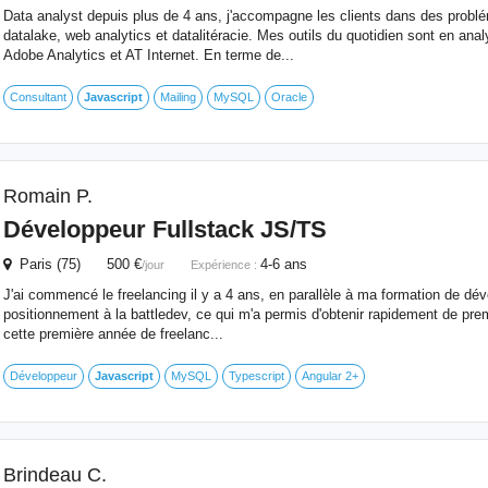
Data analyst depuis plus de 4 ans, j'accompagne les clients dans des probl
datalake, web analytics et datalitéracie. Mes outils du quotidien sont en anal
Adobe Analytics et AT Internet. En terme de...
Consultant
Javascript
Mailing
MySQL
Oracle
Romain P.
Développeur Fullstack JS/TS
Paris (75) 500 €
4-6 ans
/jour
Expérience :
J'ai commencé le freelancing il y a 4 ans, en parallèle à ma formation de dé
positionnement à la battledev, ce qui m'a permis d'obtenir rapidement de pr
cette première année de freelanc...
Développeur
Javascript
MySQL
Typescript
Angular 2+
Brindeau C.