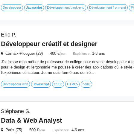
Développeur
Javascript
Développement back-end
Développement front-end
P
Eric P.
Développeur créatif et designer
Carhaix-Plouguer (29) 400 €
1-3 ans
/jour
Expérience :
J'ai laissé mon métier de professeur de collège pour devenir développeur à 
pour le design et l'ergonomie me pousse à créer des applications où le style 
l'expérience utilisateur. Je me suis formé aux derniè...
Développeur web
Javascript
CSS3
HTML5
nodej
Stéphane S.
Data & Web Analyst
Paris (75) 500 €
4-6 ans
/jour
Expérience :