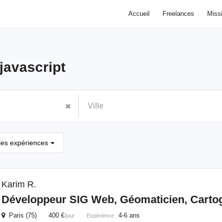
Accueil
Freelances
Miss
javascript
les expériences
Karim R.
Développeur SIG Web, Géomaticien, Carto
Paris (75) 400 €
4-6 ans
/jour
Expérience :