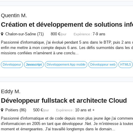
Quentin M.
Création et développement de solutions in
Chalon-sur-Saône (71) 800 €
7-9 ans
/jour
Expérience :
Passionné d'informatique, j'ai évolué pendant 5 ans dans le BTP, puis 2 ans 
enfin me mettre à mon compte depuis 6 ans. Les défis surmontés dans les di
missions confiées m'amènent à une conclu...
Développeur
Javascript
Développement App mobile
Développeur web
HTML5
Eddy M.
Développeur fullstack et architecte Cloud
Poitiers (86) 500 €
10 ans et +
/jour
Expérience :
Passionné d'informatique et de code depuis mon plus jeune âge j'ai commen
d'informaticien en 2005 en tant que développeur .Net. Je m'intéresse à toute
moment et émergeantes. J'ai travaillé longtemps dans le domain...