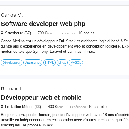
Carlos M.
Software developer web php
Strasbourg (67) 700 €
10 ans et +
/jour
Expérience :
Carlos Medina est un développeur Full Stack et architecte logiciel basé à Stu
quinze ans d’expérience en développement web et conception logicielle. Ex
modernes tels que Symfony, Laravel et Laminas, il maî...
Développeur
Javascript
HTML
Linux
MySQL
Romain L.
Développeur web et mobile
Le Taillan-Médoc (33) 400 €
10 ans et +
/jour
Expérience :
Bonjour, Je m'appelle Romain, je suis développeur web avec 18 ans d'expérie
travaille en indépendant ou en collaboration avec d'autres freelances qualifi
spécifiques. Je propose un acc...