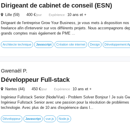
Dirigeant de cabinet de conseil (ESN)
Lille (59) 400 €
10 ans et +
/jour
Expérience :
Dirigeant de l'entreprise Grow Your Business, je vous mets à disposition nos
freelance afin d'intervenir sur vos différents projets. Nous accompagnons d
grands comptes mais également de PME ...
Architecte technique
Javascript
Création site internet
Design
Développement Ap
Gwenaël P.
Développeur Full-stack
Nantes (44) 450 €
10 ans et +
/jour
Expérience :
Ingénieur Fullstack Senior (Node/Vue) - Problem Solver Bonjour ! Je suis G
Ingénieur Fullstack Senior avec une passion pour la résolution de problèmes
technologie. Avec plus de 10 ans d'expérience dans l...
Développeur
Javascript
vue.js
Node.js