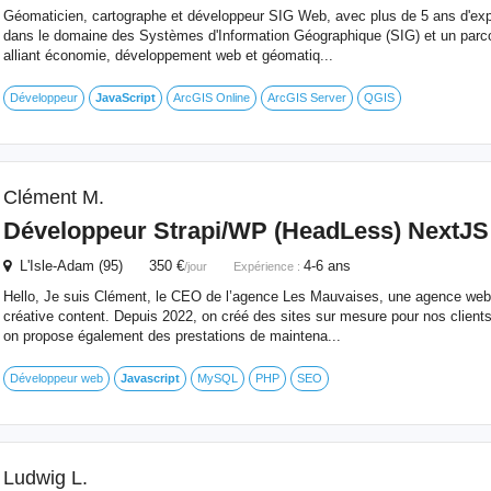
Géomaticien, cartographe et développeur SIG Web, avec plus de 5 ans d'exp
dans le domaine des Systèmes d'Information Géographique (SIG) et un parcour
alliant économie, développement web et géomatiq...
Développeur
JavaScript
ArcGIS Online
ArcGIS Server
QGIS
Clément M.
Développeur Strapi/WP (HeadLess) NextJ
L'Isle-Adam (95) 350 €
4-6 ans
/jour
Expérience :
Hello, Je suis Clément, le CEO de l’agence Les Mauvaises, une agence web 
créative content. Depuis 2022, on créé des sites sur mesure pour nos client
on propose également des prestations de maintena...
Développeur web
Javascript
MySQL
PHP
SEO
Ludwig L.