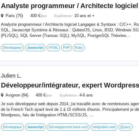
Analyste programmeur / Architecte logiciel
Paris (75) 400 €
10 ans et +
/jour
Expérience :
Analyste programmeur / Architecte logiciel Langages & Syntaxe : C/C++, R
SQL, Javascript Système & Réseaux : QubesOS, Linux, BSD, Windows 
(PL/SQL), SQL Server (Transac SQL), MySQL, PostgreSQL Théories...
Développeur
Javascript
HTML
PHP
Ruby
Julien L.
Développeur/intégrateur, expert Wordpress
Avignon (84) 400 €
4-6 ans
/jour
Expérience :
Je suis développeur web depuis 2014, j'ai travaillé avec de nombreuses agen
de la French Tech ayant levé de 1 à 15 millions d'euros. Principalement je d
Wordpress, fais de l'intégration HTML/SCSS/JS, ...
Développeur
Javascript
Développement back-end
Intégration web
jQuery