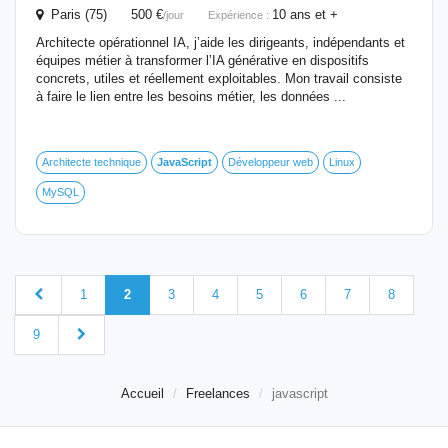
Paris (75) 500 €
10 ans et +
/jour
Expérience :
Architecte opérationnel IA, j’aide les dirigeants, indépendants et
équipes métier à transformer l’IA générative en dispositifs
concrets, utiles et réellement exploitables. Mon travail consiste
à faire le lien entre les besoins métier, les données ...
Architecte technique
JavaScript
Développeur web
Linux
MySQL
1
2
3
4
5
6
7
8
9
Accueil
Freelances
javascript