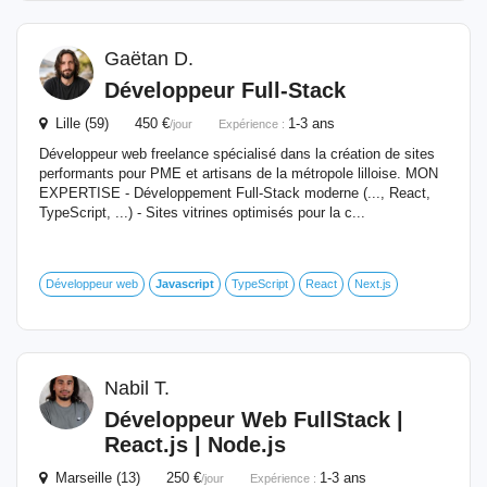
Gaëtan D.
Développeur Full-Stack
Lille (59) 450 €
1-3 ans
/jour
Expérience :
Développeur web freelance spécialisé dans la création de sites
performants pour PME et artisans de la métropole lilloise. MON
EXPERTISE - Développement Full-Stack moderne (..., React,
TypeScript, ...) - Sites vitrines optimisés pour la c...
Développeur web
Javascript
TypeScript
React
Next.js
Nabil T.
Développeur Web FullStack |
React.js | Node.js
Marseille (13) 250 €
1-3 ans
/jour
Expérience :