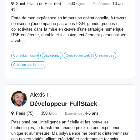
Saint-Hilaire-de-Riez (85) 500 €
10 ans
/jour
Expérience :
et +
Forte de mon expérience en immersion opérationnelle, à travers
ephisense j’accompagne pas à pas ESN, grands groupes et
collectivités dans la mise en œuvre d’une stratégie numérique
RSE cohérente, durable et inclusive, entièrement personnalisée
à votr...
Consultant digital
Javascript
Conception web
Création css
Création site internet
Alexis F.
Développeur FullStack
Paris (75) 350 €
4-6 ans
/jour
Expérience :
Passionné par l’intelligence artificielle et les nouvelles
technologies, je transforme chaque projet en une expérience
unique et sur mesure. Ma polyvalence me permet d'intervenir sur
des projets variés, alliant créativité et performance techniqu...