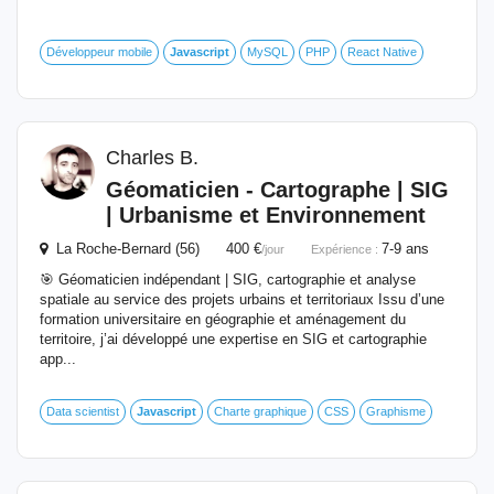
Développeur mobile
Javascript
MySQL
PHP
React Native
Charles B.
Géomaticien - Cartographe | SIG
| Urbanisme et Environnement
La Roche-Bernard (56) 400 €
7-9 ans
/jour
Expérience :
🎯 Géomaticien indépendant | SIG, cartographie et analyse
spatiale au service des projets urbains et territoriaux Issu d’une
formation universitaire en géographie et aménagement du
territoire, j’ai développé une expertise en SIG et cartographie
app...
Data scientist
Javascript
Charte graphique
CSS
Graphisme