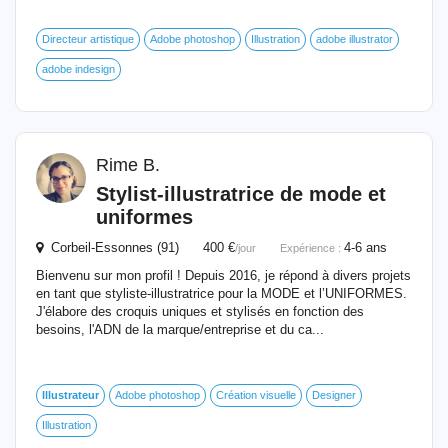
Directeur artistique
Adobe photoshop
Illustration
adobe illustrator
adobe indesign
Rime B.
Stylist-illustratrice de mode et
uniformes
Corbeil-Essonnes (91) 400 €
4-6 ans
/jour
Expérience :
Bienvenu sur mon profil ! Depuis 2016, je répond à divers projets
en tant que styliste-illustratrice pour la MODE et l’UNIFORMES.
J'élabore des croquis uniques et stylisés en fonction des
besoins, l'ADN de la marque/entreprise et du ca...
Illustrateur
Adobe photoshop
Création visuelle
Designer
Illustration