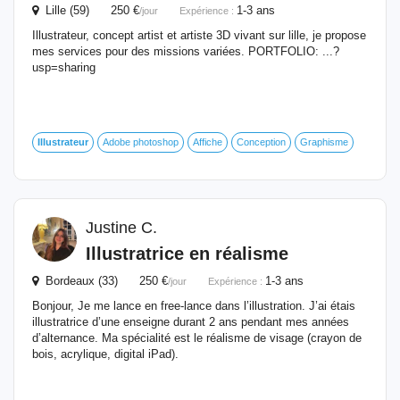
Lille (59) 250 €
1-3 ans
/jour
Expérience :
Illustrateur, concept artist et artiste 3D vivant sur lille, je propose
mes services pour des missions variées. PORTFOLIO: ...?
usp=sharing
Illustrateur
Adobe photoshop
Affiche
Conception
Graphisme
Justine C.
Illustratrice en réalisme
Bordeaux (33) 250 €
1-3 ans
/jour
Expérience :
Bonjour, Je me lance en free-lance dans l’illustration. J’ai étais
illustratrice d’une enseigne durant 2 ans pendant mes années
d’alternance. Ma spécialité est le réalisme de visage (crayon de
bois, acrylique, digital iPad).