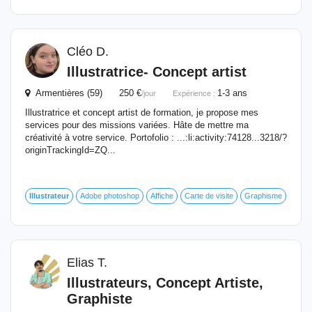
Cléo D.
Illustratrice- Concept artist
Armentières (59) 250 €
1-3 ans
/jour
Expérience :
Illustratrice et concept artist de formation, je propose mes
services pour des missions variées. Hâte de mettre ma
créativité à votre service. Portofolio : ...:li:activity:74128...3218/?
originTrackingId=ZQ...
Illustrateur
Adobe photoshop
Affiche
Carte de visite
Graphisme
Elias T.
Illustrateurs, Concept Artiste,
Graphiste