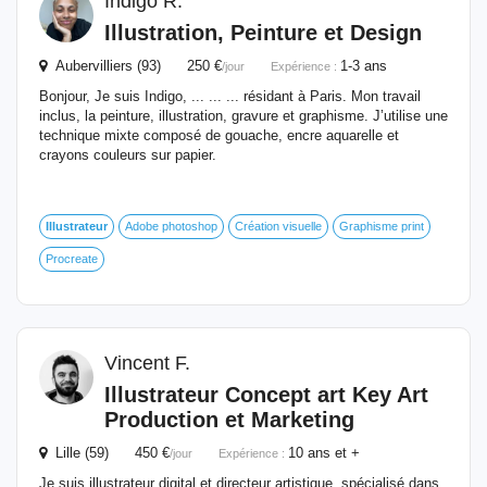
Índigo R.
Illustration, Peinture et Design
Aubervilliers (93) 250 €
1-3 ans
/jour
Expérience :
Bonjour, Je suis Indigo, ... ... ... résidant à Paris. Mon travail
inclus, la peinture, illustration, gravure et graphisme. J’utilise une
technique mixte composé de gouache, encre aquarelle et
crayons couleurs sur papier.
Illustrateur
Adobe photoshop
Création visuelle
Graphisme print
Procreate
Vincent F.
Illustrateur
Concept art Key Art
Production et Marketing
Lille (59) 450 €
10 ans et +
/jour
Expérience :
Je suis illustrateur digital et directeur artistique, spécialisé dans