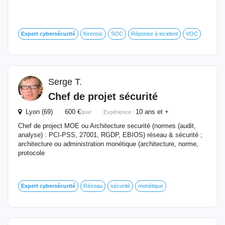
Expert
cybersécurité
forensic
SOC
Réponse à incident
VOC
Serge T.
Chef de projet sécurité
Lyon (69) 600 €
10 ans et +
/jour
Expérience :
Chef de project MOE ou Architecture securité (normes (audit,
analyse) : PCI-PSS, 27001, RGDP, EBIOS) réseau & sécurité ;
architecture ou administration monétique (architecture, norme,
protocole
Expert
cybersécurité
Réseau
sécurité
monétique