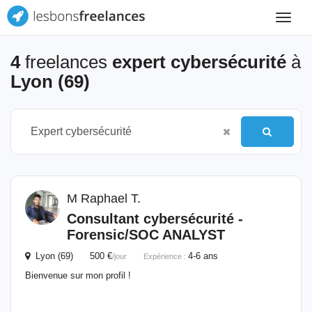
Toggle
navigat
4
freelances
expert cybersécurité
à
Lyon (69)
M Raphael T.
Consultant
cybersécurité
-
Forensic/SOC ANALYST
Lyon (69) 500 €
4-6 ans
/jour
Expérience :
Bienvenue sur mon profil !