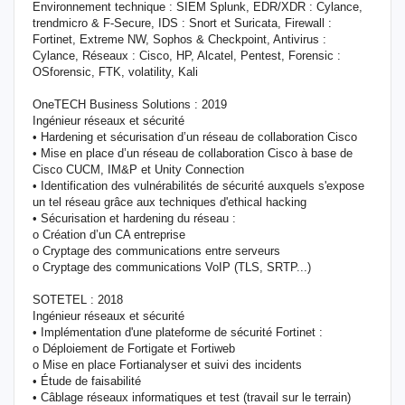
Environnement technique : SIEM Splunk, EDR/XDR : Cylance,
trendmicro & F-Secure, IDS : Snort et Suricata, Firewall :
Fortinet, Extreme NW, Sophos & Checkpoint, Antivirus :
Cylance, Réseaux : Cisco, HP, Alcatel, Pentest, Forensic :
OSforensic, FTK, volatility, Kali
OneTECH Business Solutions : 2019
Ingénieur réseaux et sécurité
• Hardening et sécurisation d’un réseau de collaboration Cisco
• Mise en place d’un réseau de collaboration Cisco à base de
Cisco CUCM, IM&P et Unity Connection
• Identification des vulnérabilités de sécurité auxquels s'expose
un tel réseau grâce aux techniques d'ethical hacking
• Sécurisation et hardening du réseau :
o Création d’un CA entreprise
o Cryptage des communications entre serveurs
o Cryptage des communications VoIP (TLS, SRTP...)
SOTETEL : 2018
Ingénieur réseaux et sécurité
• Implémentation d'une plateforme de sécurité Fortinet :
o Déploiement de Fortigate et Fortiweb
o Mise en place Fortianalyser et suivi des incidents
• Étude de faisabilité
• Câblage réseaux informatiques et test (travail sur le terrain)