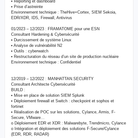
• Reporting et dashboard
• Prise d’astreinte
Environnement technique : TheHive+Cortex, SIEM Sekoia,
EDR/XDR, IDS, Firewall, Antivirus
01/2023 – 12/2023 : FRAMATOME pour une ESN
Consultant Hardening & Cybersécurité
• Durcissement de système Linux
• Analyse de vulnérabilité N2
• Outils : cyberwatch
• Restructuration du réseau d’un site de production nucléaire
Environnement technique : Confidentiel
12/2019 – 12/2022 : MANHATTAN.SECURITY
Consultant Architecte Cybersécurité
BUILD :
• Mise en place de solution SIEM Splunk
• Déploiement firewall et Switch : checkpoint et sophos et
fortinet
• Réalisation de POC sur les solutions, Cylance, Armis, F-
Secure, VMware…
o Déploiement EDR et XDR : Malwarebyte, Trendmicro, Cylance
o Intégration et déploiement des solutions F-Secure/Cylance
(EDR, RDR, RADAR)