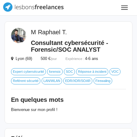
Toggle
navigat
M Raphael T.
Consultant cybersécurité -
Forensic/SOC ANALYST
Lyon (69) 500 €
4-6 ans
/jour
Expérience :
Expert cybersécurité
forensic
SOC
Réponse à incident
VOC
Reférent sécurité
LAN/WLAN
EDR/XDR/SOAR
Firewaling
En quelques mots
Bienvenue sur mon profil !