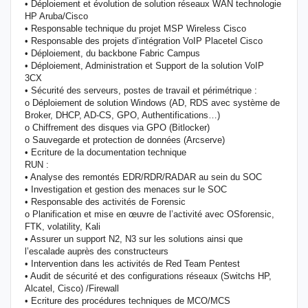
• Déploiement et évolution de solution réseaux WAN technologie
HP Aruba/Cisco
• Responsable technique du projet MSP Wireless Cisco
• Responsable des projets d’intégration VoIP Placetel Cisco
• Déploiement, du backbone Fabric Campus
• Déploiement, Administration et Support de la solution VoIP
3CX
• Sécurité des serveurs, postes de travail et périmétrique :
o Déploiement de solution Windows (AD, RDS avec système de
Broker, DHCP, AD-CS, GPO, Authentifications…)
o Chiffrement des disques via GPO (Bitlocker)
o Sauvegarde et protection de données (Arcserve)
• Ecriture de la documentation technique
RUN :
• Analyse des remontés EDR/RDR/RADAR au sein du SOC
• Investigation et gestion des menaces sur le SOC
• Responsable des activités de Forensic
o Planification et mise en œuvre de l’activité avec OSforensic,
FTK, volatility, Kali
• Assurer un support N2, N3 sur les solutions ainsi que
l’escalade auprès des constructeurs
• Intervention dans les activités de Red Team Pentest
• Audit de sécurité et des configurations réseaux (Switchs HP,
Alcatel, Cisco) /Firewall
• Ecriture des procédures techniques de MCO/MCS