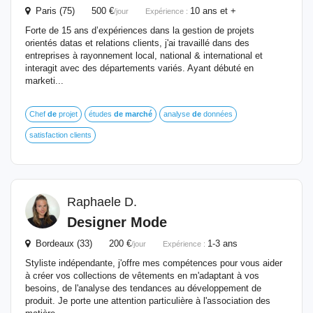
Paris (75) 500 €
10 ans et +
/jour
Expérience :
Forte de 15 ans d’expériences dans la gestion de projets
orientés datas et relations clients, j'ai travaillé dans des
entreprises à rayonnement local, national & international et
interagit avec des départements variés. Ayant débuté en
marketi...
Chef
de
projet
études
de
marché
analyse
de
données
satisfaction clients
Raphaele D.
Designer Mode
Bordeaux (33) 200 €
1-3 ans
/jour
Expérience :
Styliste indépendante, j'offre mes compétences pour vous aider
à créer vos collections de vêtements en m'adaptant à vos
besoins, de l'analyse des tendances au développement de
produit. Je porte une attention particulière à l'association des