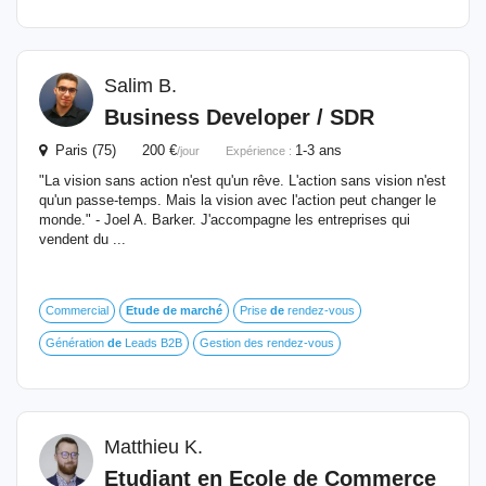
Salim B.
Business Developer / SDR
Paris (75) 200 €
1-3 ans
/jour
Expérience :
"La vision sans action n'est qu'un rêve. L'action sans vision n'est
qu'un passe-temps. Mais la vision avec l'action peut changer le
monde." - Joel A. Barker. J'accompagne les entreprises qui
vendent du ...
Commercial
Etude
de
marché
Prise
de
rendez-vous
Génération
de
Leads B2B
Gestion des rendez-vous
Matthieu K.
Etudiant en Ecole
de
Commerce