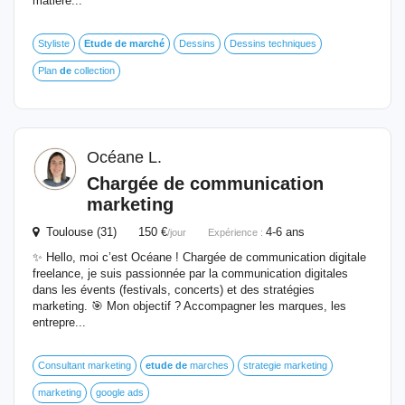
matière...
Styliste
Etude
de
marché
Dessins
Dessins techniques
Plan
de
collection
Océane L.
Chargée
de
communication
marketing
Toulouse (31) 150 €
4-6 ans
/jour
Expérience :
✨ Hello, moi c’est Océane ! Chargée de communication digitale
freelance, je suis passionnée par la communication digitales
dans les évents (festivals, concerts) et des stratégies
marketing. 🎯 Mon objectif ? Accompagner les marques, les
entrepre...
Consultant marketing
etude
de
marches
strategie marketing
marketing
google ads