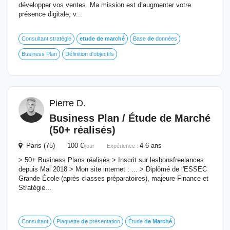
développer vos ventes. Ma mission est d’augmenter votre
présence digitale, v...
Consultant stratégie
etude
de
marché
Base
de
données
Business Plan
Définition d'objectifs
Pierre D.
Business Plan / Étude
de
Marché
(50+ réalisés)
Paris (75) 100 €
4-6 ans
/jour
Expérience :
> 50+ Business Plans réalisés > Inscrit sur lesbonsfreelances
depuis Mai 2018 > Mon site internet : ... > Diplômé de l'ESSEC
Grande École (après classes préparatoires), majeure Finance et
Stratégie...
Consultant
Plaquette
de
présentation
Étude
de
Marché