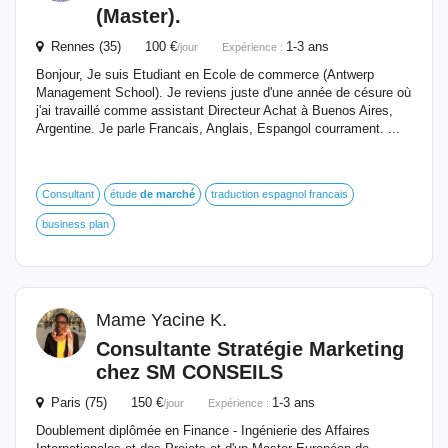
(Master).
Rennes (35) 100 €
1-3 ans
/jour
Expérience :
Bonjour, Je suis Etudiant en Ecole de commerce (Antwerp
Management School). Je reviens juste d'une année de césure où
j'ai travaillé comme assistant Directeur Achat à Buenos Aires,
Argentine. Je parle Francais, Anglais, Espangol courrament. ...
Consultant
étude
de
marché
traduction espagnol francais
business plan
Mame Yacine K.
Consultante Stratégie Marketing
chez SM CONSEILS
Paris (75) 150 €
1-3 ans
/jour
Expérience :
Doublement diplômée en Finance - Ingénierie des Affaires