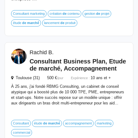
Consultant marketing
création
de
contenu
gestion
de
projet
étude
de
marché
lancement
de
produit
Rachid B.
Consultant Business Plan,
Etude
de
marché
, Accompagnement
Toulouse (31) 500 €
10 ans et +
/jour
Expérience :
À 25 ans, j'ai fondé RBMG Consulting, un cabinet de conseil
atypique qui a boosté plus de 10 000 TPE, PME, entrepreneurs
et start-ups. Notre succès repose sur un modèle unique : offrir
aux dirigeants un bras droit multi-entrepreneur pour les aid...
Consultant
étude
de
marché
accompagnement
marketing
commercial