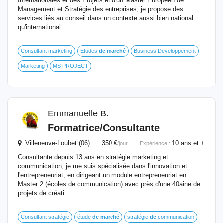
Internationales et des Projets et d'un Master Européen de
Management et Stratégie des entreprises, je propose des
services liés au conseil dans un contexte aussi bien national
qu'international....
Consultant marketing
Etudes
de
marché
Business Developpement
Marketing
MS PROJECT
Emmanuelle B.
Formatrice/Consultante
Villeneuve-Loubet (06) 350 €
10 ans et +
/jour
Expérience :
Consultante depuis 13 ans en stratégie marketing et
communication, je me suis spécialisée dans l'innovation et
l'entrepreneuriat, en dirigeant un module entrepreneuriat en
Master 2 (écoles de communication) avec près d'une 40aine de
projets de créati...
Consultant stratégie
étude
de
marché
stratégie
de
communication