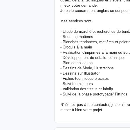
qu'aux détails, techniques et visuels. J'
mieux votre demande.
Je parle couramment anglais ce qui pourra
Mes services sont:
- Etude de marché et recherches de tend
- Sourcing matières
- Planches tendances, matières et palett
- Croquis à la main
- Réalisation d'imprimés à la main ou sur
- Développement de détails techniques
- Plan de collection
- Dessins de Mode, Illustrations
- Dessins sur Illustrator
- Fiches techniques précises
- Suivi fournisseurs
- Validation des tissus et labdip
- Suivi de la phase prototypage/ Fittings
N'hésitez pas à me contacter, je serais r
mener à bien votre projet.