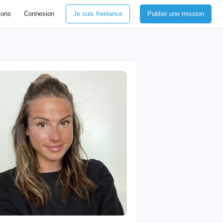
ions
Connexion
Je suis freelance
Publier une mission