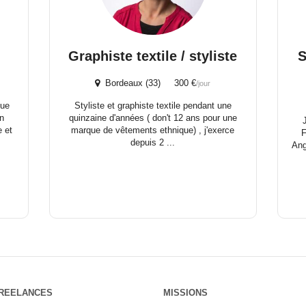
Graphiste textile / styliste
S
Bordeaux (33) 300 €
/jour
que
Styliste et graphiste textile pendant une
en
quinzaine d'années ( don't 12 ans pour une
 et
marque de vêtements ethnique) , j'exerce
F
depuis 2 ...
Ang
REELANCES
MISSIONS