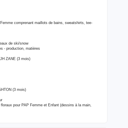
/Femme comprenant maillots de bains, sweatshirts, tee-
teaux de ski/snow
s - production, matières
 JH ZANE (3 mois)
IGHTON (3 mois)
ur
t floraux pour PAP Femme et Enfant (dessins à la main,