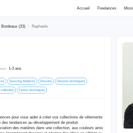
Accueil
Freelances
Miss
e Bordeaux (33)
Raphaele
1-3 ans
ence :
ces
Sourcing Matières
Dessins
Dessins techniques
 collection
Fiches techniques
tences pour vous aider à créer vos collections de vêtements
se des tendances au développement de produit.
sociation des matières dans une collection, aux couleurs ainsi