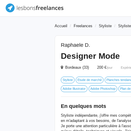
Accueil
Freelances
Styliste
Stylist
Raphaele D.
Designer Mode
Bordeaux (33) 200 €
/jour
Expéri
Styliste
Etude de marché
Planches tendan
Adobe Illustrator
Adobe Photoshop
Plan de
En quelques mots
Styliste indépendante, j'offre mes compé
en m'adaptant à vos besoins, de l'analy
Je porte une attention particulière à l'as