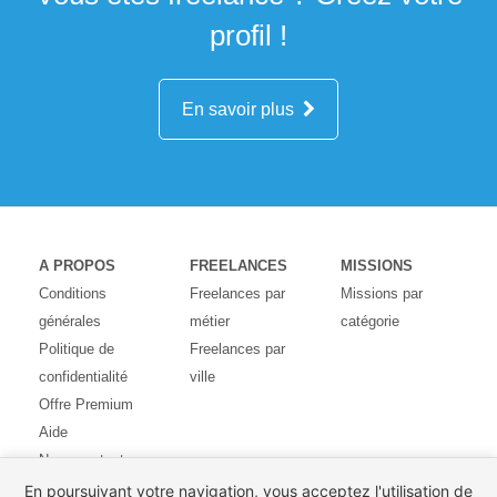
profil !
En savoir plus
A PROPOS
FREELANCES
MISSIONS
Conditions
Freelances par
Missions par
générales
métier
catégorie
Politique de
Freelances par
confidentialité
ville
Offre Premium
Aide
Nous contacter
Avis des
En poursuivant votre navigation, vous acceptez l'utilisation de