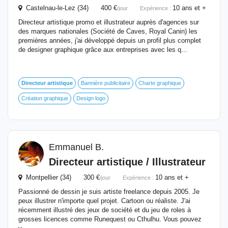
Castelnau-le-Lez (34) 400 €
10 ans et +
/jour
Expérience :
Directeur artistique promo et illustrateur auprès d'agences sur
des marques nationales (Société de Caves, Royal Canin) les
premières années, j'ai développé depuis un profil plus complet
de designer graphique grâce aux entreprises avec les q...
Directeur
artistique
Bannière publicitaire
Charte graphique
Création graphique
Design logo
Emmanuel B.
Directeur
artistique
/ Illustrateur
Montpellier (34) 300 €
10 ans et +
/jour
Expérience :
Passionné de dessin je suis artiste freelance depuis 2005. Je
peux illustrer n'importe quel projet. Cartoon ou réaliste. J'ai
récemment illustré des jeux de société et du jeu de roles à
grosses licences comme Runequest ou Cthulhu. Vous pouvez