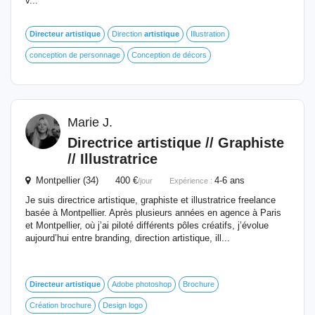
v...
Directeur
artistique
Direction
artistique
Illustration
conception de personnage
Conception de décors
Marie J.
Directrice
artistique
// Graphiste
// Illustratrice
Montpellier (34) 400 €
4-6 ans
/jour
Expérience :
Je suis directrice artistique, graphiste et illustratrice freelance
basée à Montpellier. Après plusieurs années en agence à Paris
et Montpellier, où j’ai piloté différents pôles créatifs, j’évolue
aujourd’hui entre branding, direction artistique, ill...
Directeur
artistique
Adobe photoshop
Brochure
Création brochure
Design logo