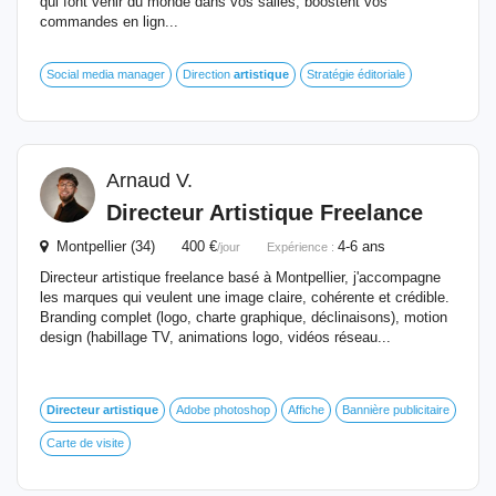
qui font venir du monde dans vos salles, boostent vos
commandes en lign...
Social media manager
Direction
artistique
Stratégie éditoriale
Arnaud V.
Directeur
Artistique
Freelance
Montpellier (34) 400 €
4-6 ans
/jour
Expérience :
Directeur artistique freelance basé à Montpellier, j'accompagne
les marques qui veulent une image claire, cohérente et crédible.
Branding complet (logo, charte graphique, déclinaisons), motion
design (habillage TV, animations logo, vidéos réseau...
Directeur
artistique
Adobe photoshop
Affiche
Bannière publicitaire
Carte de visite