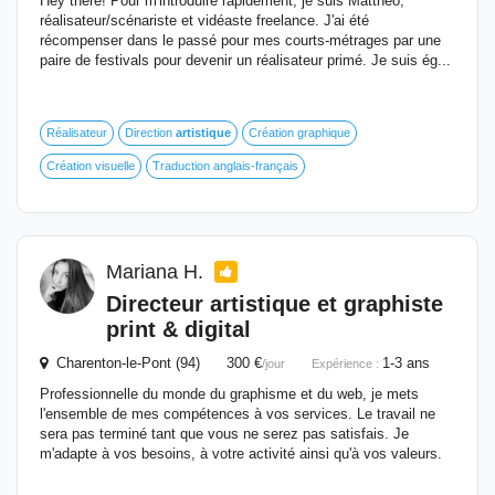
Hey there! Pour m'introduire rapidement, je suis Matthéo,
réalisateur/scénariste et vidéaste freelance. J'ai été
récompenser dans le passé pour mes courts-métrages par une
paire de festivals pour devenir un réalisateur primé. Je suis ég...
Réalisateur
Direction
artistique
Création graphique
Création visuelle
Traduction anglais-français
Mariana H.
Directeur
artistique
et graphiste
print & digital
Charenton-le-Pont (94) 300 €
1-3 ans
/jour
Expérience :
Professionnelle du monde du graphisme et du web, je mets
l'ensemble de mes compétences à vos services. Le travail ne
sera pas terminé tant que vous ne serez pas satisfais. Je
m'adapte à vos besoins, à votre activité ainsi qu'à vos valeurs.