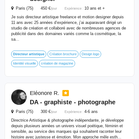
Paris (75) 450 €
10 ans et +
/jour
Expérience :
Je suis directeur artistique freelance et motion designer depuis
11 ans avec 25 années d’expérience, j’ai auparavant dirigé un
studio de création et collaboré avec de nombreuses agences de
publicité dans des domaines variés comme la cosmétique, la
sa...
Directeur
artistique
Création brochure
Design logo
Identité visuelle
création de magazine
Eléonore R.
DA - graphiste - photographe
Paris (75) 300 €
4-6 ans
/jour
Expérience :
Directrice Artistique & photographe indépendante, je développe
depuis plusieurs années un univers visuel poétique, féminin et
sensible, au service des marques qui souhaitent raconter leur
histoire avec justesse et émotion. Mon approche mêle esth...