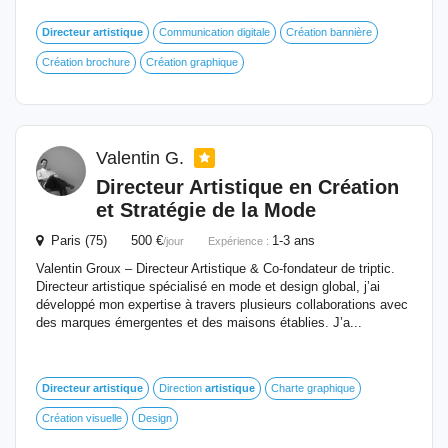
Directeur
artistique
Communication digitale
Création bannière
Création brochure
Création graphique
Valentin G.
Directeur
Artistique
en Création
et Stratégie de la Mode
Paris (75) 500 €
1-3 ans
/jour
Expérience :
Valentin Groux – Directeur Artistique & Co-fondateur de triptic.
Directeur artistique spécialisé en mode et design global, j’ai
développé mon expertise à travers plusieurs collaborations avec
des marques émergentes et des maisons établies. J’a...
Directeur
artistique
Direction
artistique
Charte graphique
Création visuelle
Design