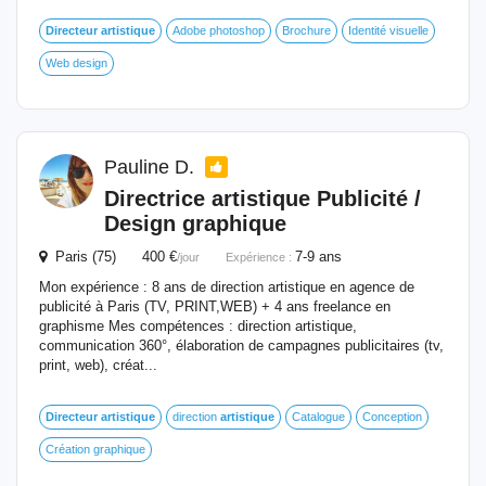
Directeur
artistique
Adobe photoshop
Brochure
Identité visuelle
Web design
Pauline D.
Directrice
artistique
Publicité /
Design graphique
Paris (75) 400 €
7-9 ans
/jour
Expérience :
Mon expérience : 8 ans de direction artistique en agence de
publicité à Paris (TV, PRINT,WEB) + 4 ans freelance en
graphisme Mes compétences : direction artistique,
communication 360°, élaboration de campagnes publicitaires (tv,
print, web), créat...
Directeur
artistique
direction
artistique
Catalogue
Conception
Création graphique