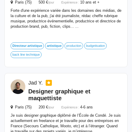
Paris (75) 500 €
10 ans et +
/jour
Expérience :
Forte d'une expérience variée dans les domaines des médias, de
la culture et de la pub, j'ai été journaliste, rédac cheffe rubrique
musique, productrice événementielle, productrice et directrice de
production brand, pub, fiction, clips... ...
Directeur
artistique
artistique
production
budgetisation
back line technique
Jad Y.
Designer graphique et
maquettiste
Paris (75) 200 €
4-6 ans
/jour
Expérience :
Je suis designer graphique diplômé de l’École de Condé. Je suis
actuellement en freelance et je travaille pour des entreprises en
France (Secours Catholique, Mooto, etc) et à l’étranger. Quand
je travaille sur des projets variés, je m’intéresse...