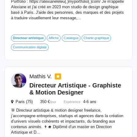
Portfolio : https://alexianeleleu(.)myportfolio(.)com/ Je m'appelle
Alexiane et j'ai créé en 2023 mon studio de design graphique
basé à Paris. J'aide des personnes, des marques et des projets
à traduire visuellement leur message,...
Directeur
artistique
Affiche
Catalogue
Charte graphique
Communication digitale
Mathis V.
Directeur
Artistique
- Graphiste
& Motion Designer
Paris (75) 350 €
4-6 ans
/jour
Expérience :
🎯 Directeur artistique & motion designer freelance,
j’accompagne entreprises, startups et agences dans la création
d’univers visuels cohérents et impactants, du branding aux
contenus animés. 👨‍🎓 Diplômé d’un master en Direction
Artistique et D...