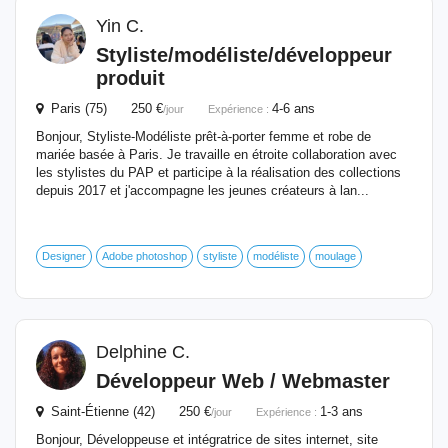
Yin C.
Styliste/modéliste/
développeur
produit
Paris (75) 250 €
4-6 ans
/jour
Expérience :
Bonjour, Styliste-Modéliste prêt-à-porter femme et robe de
mariée basée à Paris. Je travaille en étroite collaboration avec
les stylistes du PAP et participe à la réalisation des collections
depuis 2017 et j'accompagne les jeunes créateurs à lan...
Designer
Adobe photoshop
styliste
modéliste
moulage
Delphine C.
Développeur
Web / Webmaster
Saint-Étienne (42) 250 €
1-3 ans
/jour
Expérience :
Bonjour, Développeuse et intégratrice de sites internet, site