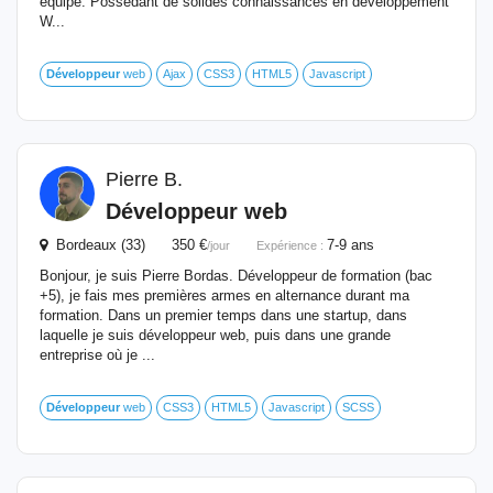
équipe. Possédant de solides connaissances en développement
W...
Développeur
web
Ajax
CSS3
HTML5
Javascript
Pierre B.
Développeur
web
Bordeaux (33) 350 €
7-9 ans
/jour
Expérience :
Bonjour, je suis Pierre Bordas. Développeur de formation (bac
+5), je fais mes premières armes en alternance durant ma
formation. Dans un premier temps dans une startup, dans
laquelle je suis développeur web, puis dans une grande
entreprise où je ...
Développeur
web
CSS3
HTML5
Javascript
SCSS