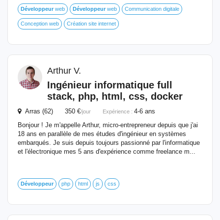
Développeur
web
Développeur
web
Communication digitale
Conception web
Création site internet
Arthur V.
Ingénieur informatique full
stack, php, html, css, docker
Arras (62) 350 €
4-6 ans
/jour
Expérience :
Bonjour ! Je m'appelle Arthur, micro-entrepreneur depuis que j'ai
18 ans en parallèle de mes études d'ingénieur en systèmes
embarqués. Je suis depuis toujours passionné par l'informatique
et l'électronique mes 5 ans d'expérience comme freelance m...
Développeur
php
html
js
css