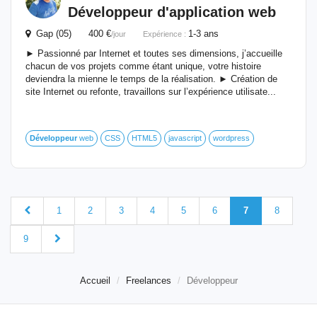
Développeur
d'application web
Gap (05) 400 €
1-3 ans
/jour
Expérience :
► Passionné par Internet et toutes ses dimensions, j’accueille
chacun de vos projets comme étant unique, votre histoire
deviendra la mienne le temps de la réalisation. ► Création de
site Internet ou refonte, travaillons sur l’expérience utilisate...
Développeur
web
CSS
HTML5
javascript
wordpress
1
2
3
4
5
6
7
8
9
Accueil
Freelances
Développeur