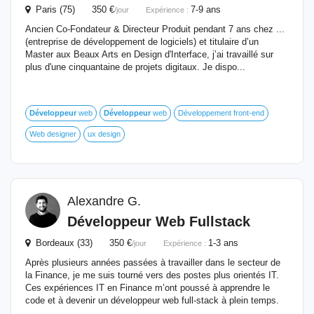
Paris (75) 350 €
7-9 ans
/jour
Expérience :
Ancien Co-Fondateur & Directeur Produit pendant 7 ans chez ...
(entreprise de développement de logiciels) et titulaire d’un
Master aux Beaux Arts en Design d'Interface, j’ai travaillé sur
plus d'une cinquantaine de projets digitaux. Je dispo...
Développeur
web
Développeur
web
Développement front-end
Web designer
ux design
Alexandre G.
Développeur
Web Fullstack
Bordeaux (33) 350 €
1-3 ans
/jour
Expérience :
Après plusieurs années passées à travailler dans le secteur de
la Finance, je me suis tourné vers des postes plus orientés IT.
Ces expériences IT en Finance m’ont poussé à apprendre le
code et à devenir un développeur web full-stack à plein temps.
...