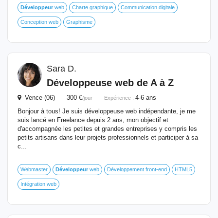
Développeur
web
Charte graphique
Communication digitale
Conception web
Graphisme
Sara D.
Développeuse web de A à Z
Vence (06) 300 €
4-6 ans
/jour
Expérience :
Bonjour à tous! Je suis développeuse web indépendante, je me
suis lancé en Freelance depuis 2 ans, mon objectif et
d'accompagnée les petites et grandes entreprises y compris les
petits artisans dans leur projets professionnels et participer à sa
c...
Webmaster
Développeur
web
Développement front-end
HTML5
Intégration web