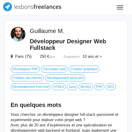
Toggle
navigat
Guillaume M.
Développeur Designer Web
Fullstack
Paris (75) 250 €
10 ans et +
/jour
Expérience :
Développeur PHP
Conception web
Création graphique
Création site internet
Développement back-end
Développement front-end
HTML5
Java
MySQL
PHP
SEO
En quelques mots
Vous cherchez un développeur designer full-stack passionné et
expérimenté pour réaliser votre projet web ?
Avec plus de 20 ans d’expériences et une spécialisation en
développement web backend et frontend, mais également une