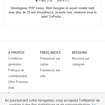
Paris (75) 100 €
/jour
Développeur PHP senior, Web Designer et expert mobile natif
avec plus de 10 ans d'expérience, je porte mes créations sous le
label "LePetits...
A PROPOS
FREELANCES
MISSIONS
Conditions
Freelances par
Missions par
générales
métier
catégorie
Politique de
Freelances par
confidentialité
ville
Offre Premium
Aide
Nous contacter
Avis des
En poursuivant votre navigation, vous acceptez l'utilisation de
cookies à des fins statistiques et de personnalisation.
En